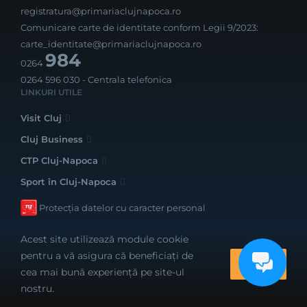
registratura@primariaclujnapoca.ro
Comunicare carte de identitate conform Legii 9/2023:
carte_identitate@primariaclujnapoca.ro
984
0264
0264 596 030
- Centrala telefonica
LINKURI UTILE
Visit Cluj
Cluj Business
CTP Cluj-Napoca
Sport în Cluj-Napoca
Protecția datelor cu caracter personal
Acest site utilizează module cookie
pentru a vă asigura că beneficiați de
OK
cea mai bună experiență pe site-ul
Realizat cu bune intenții de către
nostru.