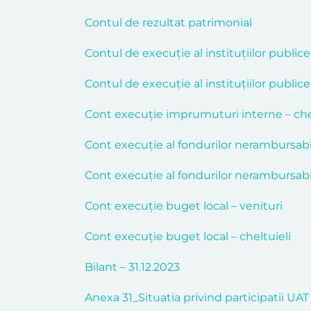
Contul de rezultat patrimonial
Contul de execuție al instituțiilor publice
Contul de execuție al instituțiilor publice
Cont execuție imprumuturi interne – che
Cont execuție al fondurilor nerambursabil
Cont execuție al fondurilor nerambursabil
Cont execuție buget local – venituri
Cont execuție buget local – cheltuieli
Bilant – 31.12.2023
Anexa 31_Situatia privind participatii UAT