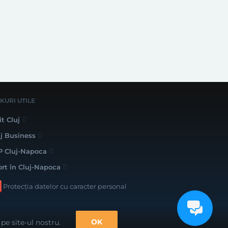
NKURI UTILE
it Cluj
uj Business
P Cluj-Napoca
ort în Cluj-Napoca
Protecția datelor cu caracter personal
lizat cu bune intenții de către
OK
pe site-ul nostru.