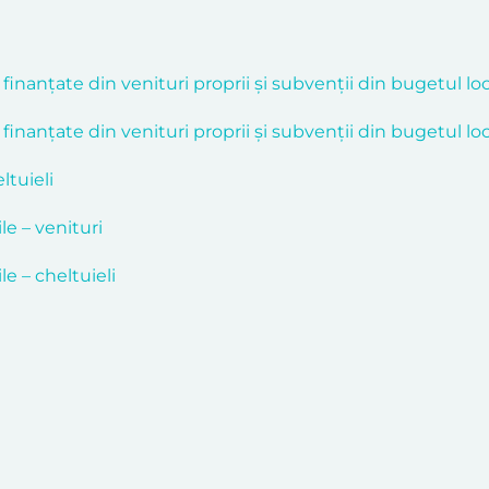
 finanțate din venituri proprii și subvenții din bugetul loc
 finanțate din venituri proprii și subvenții din bugetul loc
ltuieli
e – venituri
e – cheltuieli