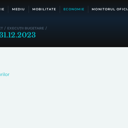
IE
MEDIU
MOBILITATE
ECONOMIE
MONITORUL OFICI
ET
/
EXECUȚII BUGETARE
/
 31.12.2023
rilor