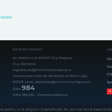
clarate
DATE DE CONTACT
LI
str. Moților nr.3, 400001 Cluj-Napoca,
Vis
Cluj, România
Cl
registratura@primariaclujnapoca.ro
CT
Comunicare carte de identitate conform Legii
9/2023:
carte_identitate@primariaclujnapoca.ro
Sp
984
0264
0264 596 030
- Centrala telefonica
Rea
ie pentru a vă asigura că beneficiați de cea mai bună experiență 