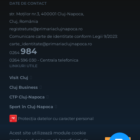
DATE DE CONTACT
str. Moților nr.3, 400001 Cluj-Napoca,
Cluj, România
registratura@primariaclujnapoca.ro
Comunicare carte de identitate conform Legii 9/2023:
carte_identitate@primariaclujnapoca.ro
984
0264
0264 596 030
- Centrala telefonica
LINKURI UTILE
Visit Cluj
Cluj Business
CTP Cluj-Napoca
Sport în Cluj-Napoca
Protecția datelor cu caracter personal
Acest site utilizează module cookie