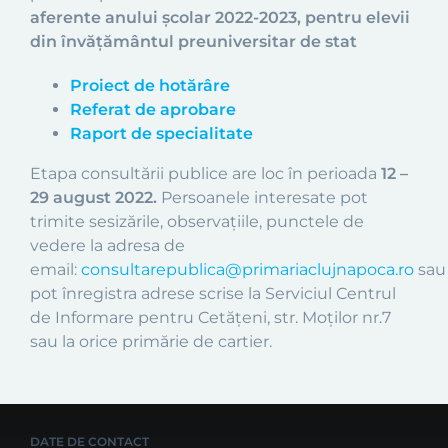
aferente anului școlar 2022-2023, pentru elevii
din învățământul preuniversitar de stat
Proiect de hotărâre
Referat de aprobare
Raport de specialitate
Etapa consultării publice are loc în perioada
12 –
29 august 2022.
Persoanele interesate pot
trimite sesizările, observațiile, punctele de
vedere la adresa de
email:
consultarepublica@primariaclujnapoca.ro
sau
pot înregistra adrese scrise la Serviciul Centrul
de Informare pentru Cetățeni, str. Moților nr.7
sau la orice primărie de cartier.
DATE DE CONTACT