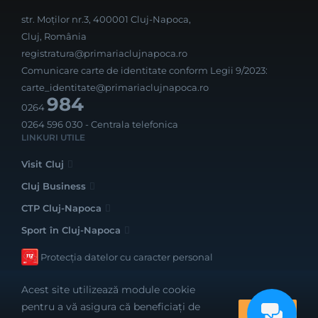
str. Moților nr.3, 400001 Cluj-Napoca,
Cluj, România
registratura@primariaclujnapoca.ro
Comunicare carte de identitate conform Legii 9/2023:
carte_identitate@primariaclujnapoca.ro
984
0264
0264 596 030
- Centrala telefonica
LINKURI UTILE
Visit Cluj
Cluj Business
CTP Cluj-Napoca
Sport în Cluj-Napoca
Protecția datelor cu caracter personal
Acest site utilizează module cookie
pentru a vă asigura că beneficiați de
OK