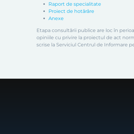
Raport de specialitate
Proiect de hotărâre
Anexe
Etapa consultării publice are loc în peri
opiniile cu privire la proiectul de act n
scrise la Serviciul Centrul de Informare pen