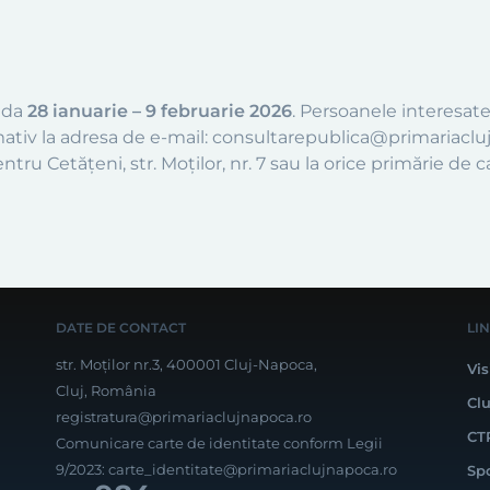
oada
28 ianuarie – 9 februarie 2026
. Persoanele interesate
ormativ la adresa de e-mail: consultarepublica@primariaclu
tru Cetățeni, str. Moților, nr. 7 sau la orice primărie de c
DATE DE CONTACT
LI
str. Moților nr.3, 400001 Cluj-Napoca,
Vis
Cluj, România
Cl
registratura@primariaclujnapoca.ro
CT
Comunicare carte de identitate conform Legii
9/2023:
carte_identitate@primariaclujnapoca.ro
Sp