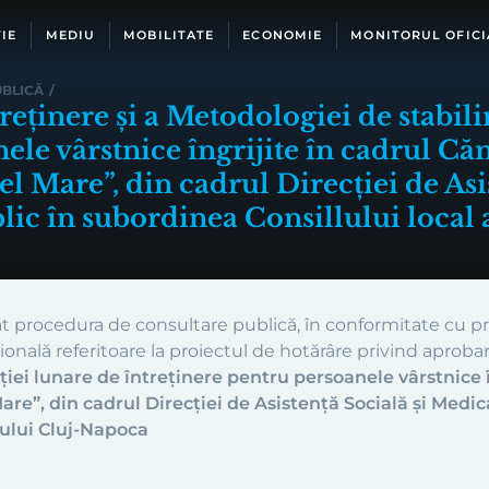
IE
MEDIU
MOBILITATE
ECONOMIE
MONITORUL OFICI
BLICĂ
/
eținere și a Metodologiei de stabili
nele vârstnice îngrijite în cadrul 
cel Mare”, din cadrul Direcției de As
lic în subordinea Consillului local
at procedura de consultare publică, în conformitate cu pr
ională referitoare la proiectul de hotărâre privind aprob
uției lunare de întreținere pentru persoanele vârstnice
are”, din cadrul Direcției de Asistență Socială și Medic
iului Cluj-Napoca