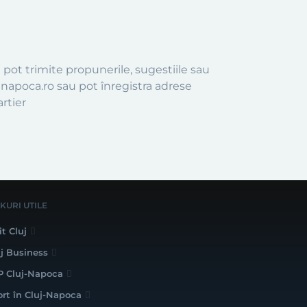
 pot trimite propunerile, sugestiile sau
jnapoca.ro sau pot înregistra adrese
artier
NKURI UTILE
it Cluj
uj Business
P Cluj-Napoca
ort în Cluj-Napoca