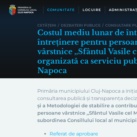
Skip
to
COMUNITATE
LOCUIRE
ADMINISTRAȚ
content
CETĂȚENI
/
DEZBATERI PUBLICE
/
CONSULTARE PU
Costul mediu lunar de într
întreținere pentru persoa
vârstnice ,,Sfântul Vasile 
organizată ca serviciu pub
Napoca
Primăria municipiului Cluj-Napoca a iniți
consultarea publică și transparența deciz
și a Metodologiei de stabilire a contrib
persoane vârstnice ,,Sfântul Vasile cel M
subordinea Consillului local al municip
Referat de aprobare