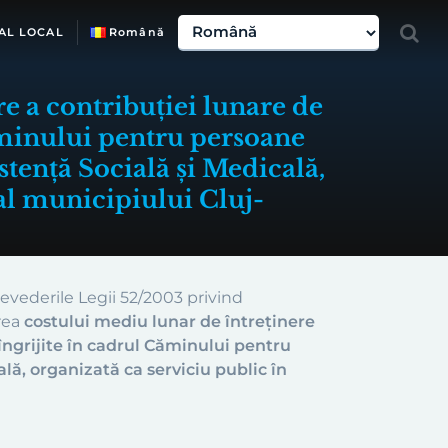
AL LOCAL
Română
re a contribuției lunare de
Căminului pentru persoane
istență Socială și Medicală,
 al municipiului Cluj-
evederile Legii 52/2003 privind
area
costului mediu lunar de întreținere
 îngrijite în cadrul Căminului pentru
ală, organizată ca serviciu public în