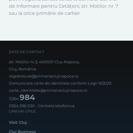
de Informare pentru Cetățeni, str. Moților, nr. 7
sau la orice primărie de cartier
DATE DE CONTACT
str. Moților nr.3, 400001 Cluj-Napoca,
Cluj, România
registratura@primariaclujnapoca.ro
Comunicare carte de identitate conform Legii 9/2023:
carte_identitate@primariaclujnapoca.ro
984
0264
0264 596 030
- Centrala telefonica
LINKURI UTILE
Visit Cluj
Cluj Business