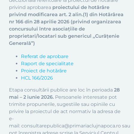
decizională referitoare la proiectul de hotărâre
privind aprobarea
proiectului de hotărâre
privind modificarea art. 2 alin.(1) din Hotărârea
nr 166 din 28 aprilie 2026 (privind organizarea
concursului între asociațiile de
proprietari/locatari sub genericul ,,Curățenie
Generală”)
Referat de aprobare
Raport de specialitate
Proiect de hotărâre
HCL 166/2026
Etapa consultării publice are loc în perioada
28
mai – 2 iunie 2026.
Persoanele interesate pot
trimite propunerile, sugestiile sau opiniile cu
privire la proiectul de act normativ la adresa de
e-
mail: consultarepublica@primariaclujnapoca.ro sau
pot înregistra adrese scrise la Serviciul Centrul