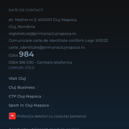
DATE DE CONTACT
str. Moților nr.3, 400001 Cluj-Napoca,
Cluj, România
registratura@primariaclujnapoca.ro
Comunicare carte de identitate conform Legii 9/2023:
carte_identitate@primariaclujnapoca.ro
984
0264
0264 596 030
- Centrala telefonica
LINKURI UTILE
Visit Cluj
Cluj Business
CTP Cluj-Napoca
Sport în Cluj-Napoca
Protecția datelor cu caracter personal