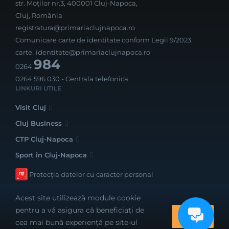
str. Moților nr.3, 400001 Cluj-Napoca,
Cluj, România
registratura@primariaclujnapoca.ro
Comunicare carte de identitate conform Legii 9/2023:
carte_identitate@primariaclujnapoca.ro
984
0264
0264 596 030
- Centrala telefonica
LINKURI UTILE
Visit Cluj
Cluj Business
CTP Cluj-Napoca
Sport în Cluj-Napoca
Protecția datelor cu caracter personal
Acest site utilizează module cookie
pentru a vă asigura că beneficiați de
OK
cea mai bună experiență pe site-ul
Realizat cu bune intenții de către