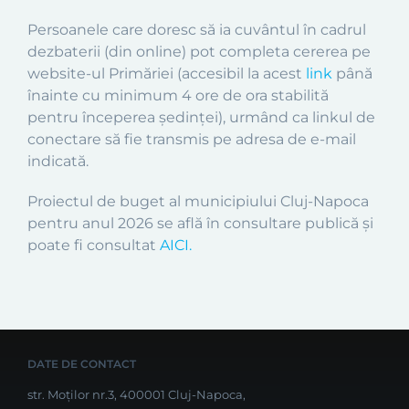
Persoanele care doresc să ia cuvântul în cadrul
dezbaterii (din online) pot completa cererea pe
website-ul Primăriei (accesibil la acest
link
până
înainte cu minimum 4 ore de ora stabilită
pentru începerea ședinței), urmând ca linkul de
conectare să fie transmis pe adresa de e-mail
indicată.
Proiectul de buget al municipiului Cluj-Napoca
pentru anul 2026 se află în consultare publică și
poate fi consultat
AICI.
DATE DE CONTACT
str. Moților nr.3, 400001 Cluj-Napoca,