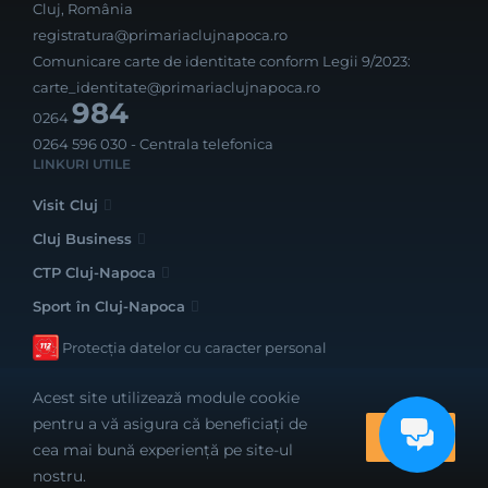
Cluj, România
registratura@primariaclujnapoca.ro
Comunicare carte de identitate conform Legii 9/2023:
carte_identitate@primariaclujnapoca.ro
984
0264
0264 596 030
- Centrala telefonica
LINKURI UTILE
Visit Cluj
Cluj Business
CTP Cluj-Napoca
Sport în Cluj-Napoca
Protecția datelor cu caracter personal
Acest site utilizează module cookie
pentru a vă asigura că beneficiați de
OK
cea mai bună experiență pe site-ul
Realizat cu bune intenții de către
nostru.