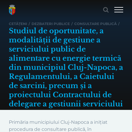
Skip
to
content
CETĂȚENI
/
DEZBATERI PUBLICE
/
CONSULTARE PUBLICĂ
/
Studiul de oportunitate, a
modalității de gestiune a
serviciului public de
alimentare cu energie termică
din municipiul Cluj-Napoca, a
Regulamentului, a Caietului
de sarcini, precum și a
proiectului Contractului de
delegare a gestiunii serviciului
Primăria municipiului Cluj-Napoca a inițiat
procedura de consultare publică, în