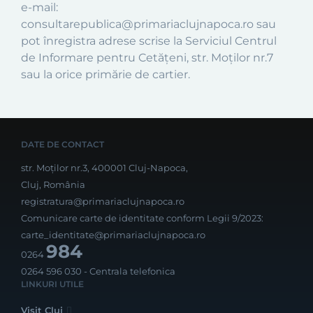
e-mail:
consultarepublica@primariaclujnapoca.ro sau
pot înregistra adrese scrise la Serviciul Centrul
de Informare pentru Cetățeni, str. Moților nr.7
sau la orice primărie de cartier.
DATE DE CONTACT
str. Moților nr.3, 400001 Cluj-Napoca,
Cluj, România
registratura@primariaclujnapoca.ro
Comunicare carte de identitate conform Legii 9/2023:
carte_identitate@primariaclujnapoca.ro
984
0264
0264 596 030
- Centrala telefonica
LINKURI UTILE
Visit Cluj