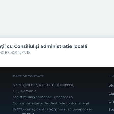
aţii cu Consiliul şi administraţie locală
3010; 3014; 4715
DATE DE CONTACT
LI
str. Moților nr.3, 400001 Cluj-Napoca,
Vis
Cluj, România
Cl
registratura@primariaclujnapoca.ro
CT
Comunicare carte de identitate conform Legii
9/2023:
carte_identitate@primariaclujnapoca.ro
Sp