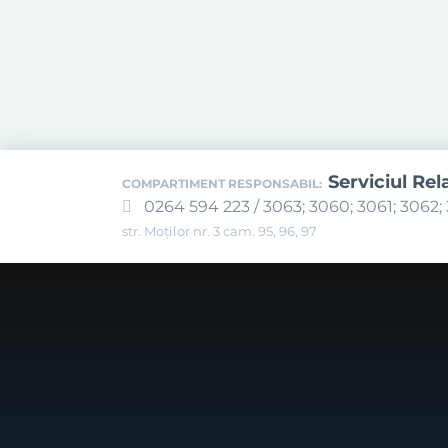
Serviciul Rel
COMPARTIMENT RESPONSABIL:
0264 594 223 / 3063; 3060; 3061; 3062; 
str. Moților nr. 3 cam. 95, 96, 97