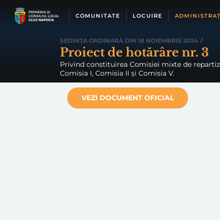
Skip
to
COMUNITATE
LOCUIRE
ADMINISTRAȚ
content
ȘEDINȚA ORDINARĂ DIN 18 NOIEMBRIE 2024
/
Proiect de hotărâre nr. 3
Privind constituirea Comisiei mixte de repartizar
Comisia I, Comisia II și Comisia V.
VEZI DOCUMENT OFICIAL