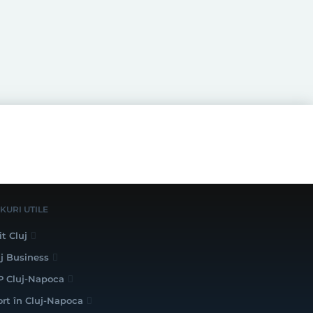
NKURI UTILE
it Cluj
uj Business
P Cluj-Napoca
ort în Cluj-Napoca