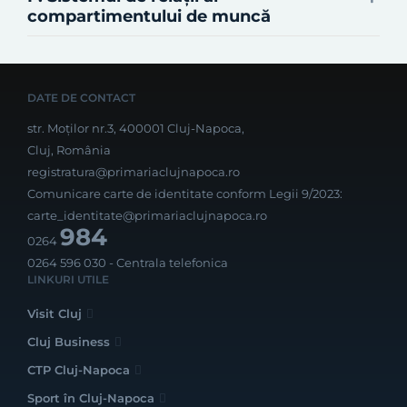
compartimentului de muncă
DATE DE CONTACT
str. Moților nr.3, 400001 Cluj-Napoca,
Cluj, România
registratura@primariaclujnapoca.ro
Comunicare carte de identitate conform Legii 9/2023:
carte_identitate@primariaclujnapoca.ro
984
0264
0264 596 030
- Centrala telefonica
LINKURI UTILE
Visit Cluj
Cluj Business
CTP Cluj-Napoca
Sport în Cluj-Napoca