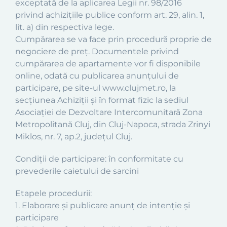
exceptată de la aplicarea Legii nr. 98/2016
privind achiziţiile publice conform art. 29, alin. 1,
lit. a) din respectiva lege.
Cumpărarea se va face prin procedură proprie de
negociere de preț. Documentele privind
cumpărarea de apartamente vor fi disponibile
online, odată cu publicarea anunțului de
participare, pe site-ul www.clujmet.ro, la
secțiunea Achiziții și în format fizic la sediul
Asociației de Dezvoltare Intercomunitară Zona
Metropolitană Cluj, din Cluj-Napoca, strada Zrinyi
Miklos, nr. 7, ap.2, județul Cluj.
Condiții de participare: în conformitate cu
prevederile caietului de sarcini
Etapele procedurii:
1. Elaborare și publicare anunț de intenție și
participare