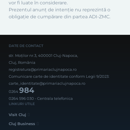
vor fi luate în considerare.
Prezentul anunț de intenție nu reprezintă o
obligație de cumpărare din partea ADI-ZMC.
DATE DE CONTACT
str. Moților nr.3, 400001 Cluj-Napoca,
Cluj, România
registratura@primariaclujnapoca.ro
Comunicare carte de identitate conform Legii 9/2023:
carte_identitate@primariaclujnapoca.ro
984
0264
0264 596 030
- Centrala telefonica
LINKURI UTILE
Visit Cluj
Cluj Business