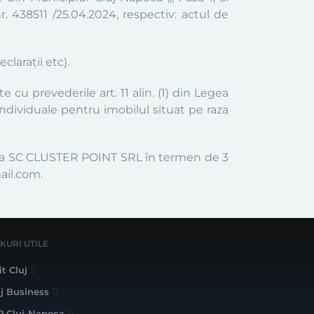
nr.
438511 /25.04.2024
, respectiv: actul de
larații etc).
cu prevederile art. 11 alin. (1) din Legea
individuale pentru imobilul situat pe raza
etatea SC CLUSTER POINT SRL în termen de 3
mail.com.
NKURI UTILE
it Cluj
uj Business
P Cluj-Napoca