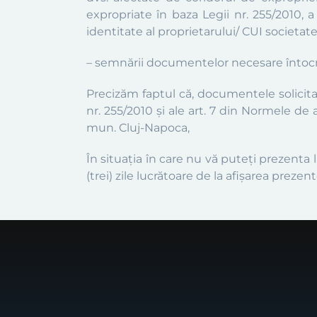
expropriate în baza Legii nr. 255/2010, a 
identitate al proprietarului/ CUI societat
– semnării documentelor necesare întocmir
Precizăm faptul că, documentele solicitat
nr. 255/2010 și ale art. 7 din Normele de
mun. Cluj-Napoca,
În situația în care nu vă puteți prezenta
(trei) zile lucrătoare de la afișarea prez