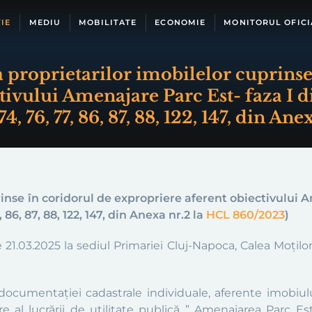
IE
MEDIU
MOBILITATE
ECONOMIE
MONITORUL OFICI
proprietarilor imobilelor cuprinse
tivului Amenajare Parc Est- faza I 
 74, 76, 77, 86, 87, 88, 122, 147, din 
rinse în coridorul de expropriere
aferent obiectivului
A
77, 86, 87, 88, 122, 147, din Anexa nr.2 la
HCL 860/2023
)
.03.2025 la sediul Primariei Cluj-Napoca, Calea Moților nr.
documentației cadastrale individuale, aferente imobiulu
e al lucrării de utilitate publică ” Amenajarea Parc Est