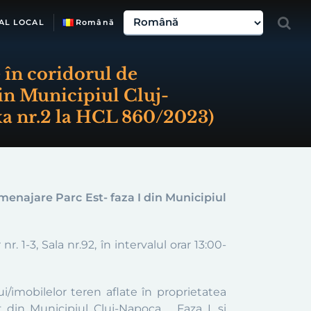
AL LOCAL
Română
 în coridorul de
din Municipiul Cluj-
Anexa nr.2 la HCL 860/2023)
menajare Parc Est- faza I din Municipiul
 1-3, Sala nr.92, în intervalul orar 13:00-
i/imobilelor teren aflate în proprietatea
 din Municipiul Cluj-Napoca „, Faza I, si