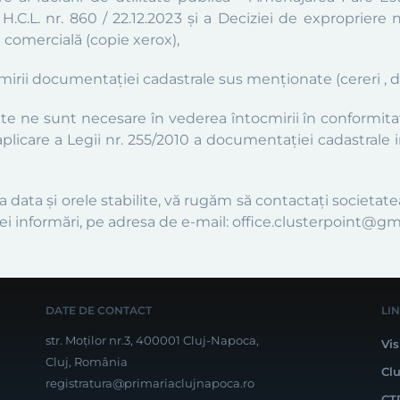
H.C.L. nr. 860 / 22.12.2023 și a Deciziei de expropriere 
e comercială (copie xerox),
ii documentației cadastrale sus menționate (cereri , dec
e ne sunt necesare în vederea întocmirii în conformitate 
 aplicare a Legii nr. 255/2010 a documentației cadastrale 
 la data și orele stabilite, vă rugăm să contactați soci
entei informări, pe adresa de e-mail: office.clusterpoint@g
DATE DE CONTACT
LI
str. Moților nr.3, 400001 Cluj-Napoca,
Vis
Cluj, România
Cl
registratura@primariaclujnapoca.ro
CT