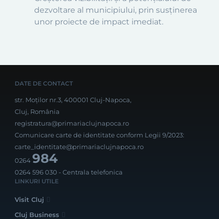
dezvoltare al municipiului, prin susținerea
unor proiecte de impact imediat.
DATE DE CONTACT
str. Moților nr.3, 400001 Cluj-Napoca,
Cluj, România
registratura@primariaclujnapoca.ro
Comunicare carte de identitate conform Legii 9/2023:
carte_identitate@primariaclujnapoca.ro
984
0264
0264 596 030
- Centrala telefonica
LINKURI UTILE
Visit Cluj
Cluj Business