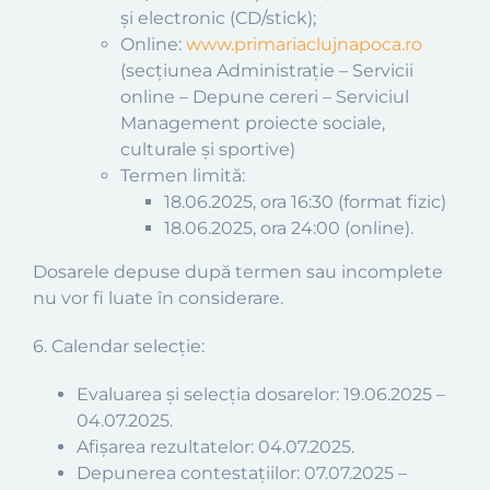
și electronic (CD/stick);
Online:
www.primariaclujnapoca.ro
(secțiunea Administrație – Servicii
online – Depune cereri – Serviciul
Management proiecte sociale,
culturale și sportive)
Termen limită:
18.06.2025, ora 16:30 (format fizic)
18.06.2025, ora 24:00 (online).
Dosarele depuse după termen sau incomplete
nu vor fi luate în considerare.
6. Calendar selecție:
Evaluarea și selecția dosarelor: 19.06.2025 –
04.07.2025.
Afișarea rezultatelor: 04.07.2025.
Depunerea contestațiilor: 07.07.2025 –