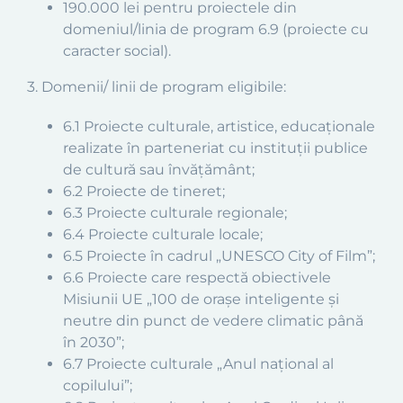
190.000 lei pentru proiectele din
domeniul/linia de program 6.9 (proiecte cu
caracter social).
3. Domenii/ linii de program eligibile:
6.1 Proiecte culturale, artistice, educaționale
realizate în parteneriat cu instituții publice
de cultură sau învățământ;
6.2 Proiecte de tineret;
6.3 Proiecte culturale regionale;
6.4 Proiecte culturale locale;
6.5 Proiecte în cadrul „UNESCO City of Film”;
6.6 Proiecte care respectă obiectivele
Misiunii UE „100 de orașe inteligente și
neutre din punct de vedere climatic până
în 2030”;
6.7 Proiecte culturale „Anul național al
copilului”;