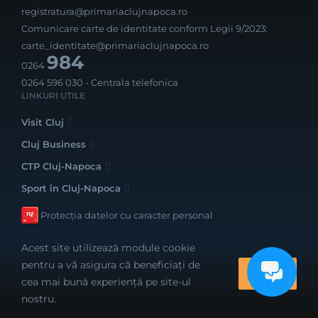
registratura@primariaclujnapoca.ro
Comunicare carte de identitate conform Legii 9/2023:
carte_identitate@primariaclujnapoca.ro
984
0264
0264 596 030
- Centrala telefonica
LINKURI UTILE
Visit Cluj
Cluj Business
CTP Cluj-Napoca
Sport în Cluj-Napoca
Protecția datelor cu caracter personal
Acest site utilizează module cookie
pentru a vă asigura că beneficiați de
OK
cea mai bună experiență pe site-ul
Realizat cu bune intenții de către
nostru.