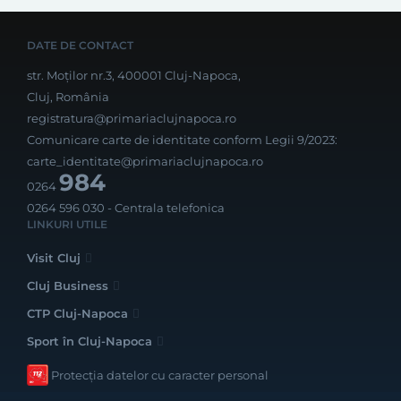
DATE DE CONTACT
str. Moților nr.3, 400001 Cluj-Napoca,
Cluj, România
registratura@primariaclujnapoca.ro
Comunicare carte de identitate conform Legii 9/2023:
carte_identitate@primariaclujnapoca.ro
984
0264
0264 596 030
- Centrala telefonica
LINKURI UTILE
Visit Cluj
Cluj Business
CTP Cluj-Napoca
Sport în Cluj-Napoca
Protecția datelor cu caracter personal