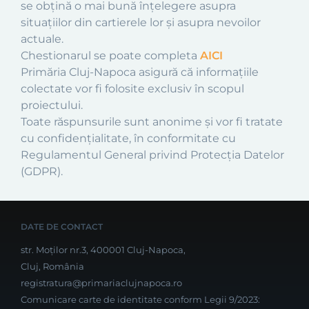
se obțină o mai bună înțelegere asupra
situațiilor din cartierele lor și asupra nevoilor
actuale.
Chestionarul se poate completa
AICI
Primăria Cluj-Napoca asigură că informațiile
colectate vor fi folosite exclusiv în scopul
proiectului.
Toate răspunsurile sunt anonime și vor fi tratate
cu confidențialitate, în conformitate cu
Regulamentul General privind Protecția Datelor
(GDPR).
DATE DE CONTACT
str. Moților nr.3, 400001 Cluj-Napoca,
Cluj, România
registratura@primariaclujnapoca.ro
Comunicare carte de identitate conform Legii 9/2023: