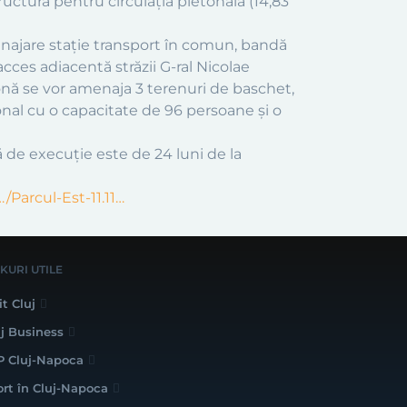
ructură pentru circulația pietonală (14,83
menajare stație transport în comun, bandă
acces adiacentă străzii G-ral Nicolae
zonă se vor amenaja 3 terenuri de baschet,
ional cu o capacitate de 96 persoane și o
să de execuție este de 24 luni de la
…/Parcul-Est-11.11…
NKURI UTILE
it Cluj
uj Business
P Cluj-Napoca
ort în Cluj-Napoca