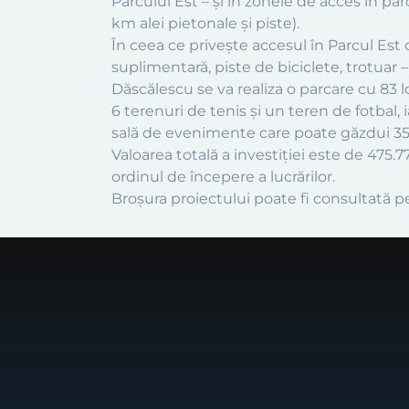
Parcului Est – și în zonele de acces în pa
km alei pietonale și piste).
În ceea ce privește accesul în Parcul Est
suplimentară, piste de biciclete, trotuar –
Dăscălescu se va realiza o parcare cu 83 
6 terenuri de tenis și un teren de fotbal,
sală de evenimente care poate găzdui 3
Valoarea totală a investiției este de 475.7
ordinul de începere a lucrărilor.
Broșura proiectului poate fi consultată p