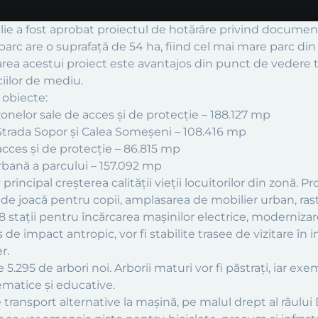
 iulie a fost aprobat proiectul de hotărâre privind documen
parc are o suprafață de 54 ha, fiind cel mai mare parc di
rea acestui proiect este avantajos din punct de vedere te
iilor de mediu.
 obiecte:
nelor sale de acces și de protecție – 188.127 mp
 Strada Sopor și Calea Someșeni – 108.416 mp
acces și de protecție – 86.815 mp
bană a parcului – 157.092 mp
principal creșterea calității vieții locuitorilor din zonă
ri de joacă pentru copii, amplasarea de mobilier urban, ras
8 stații pentru încărcarea mașinilor electrice, modernizar
e impact antropic, vor fi stabilite trasee de vizitare în i
r.
e 5.295 de arbori noi. Arborii maturi vor fi păstrați, iar e
tematice și educative.
de transport alternative la mașină, pe malul drept al râul