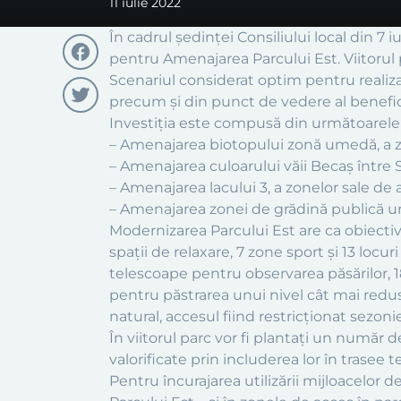
11 iulie 2022
În cadrul ședinței Consiliului local din 7
pentru Amenajarea Parcului Est. Viitorul 
Scenariul considerat optim pentru realiza
Facebook
precum și din punct de vedere al benefic
Investiția este compusă din următoarele
Twitter
– Amenajarea biotopului zonă umedă, a zo
– Amenajarea culoarului văii Becaș între
– Amenajarea lacului 3, a zonelor sale de 
– Amenajarea zonei de grădină publică ur
Modernizarea Parcului Est are ca obiectiv 
spații de relaxare, 7 zone sport și 13 locu
telescoape pentru observarea păsărilor, 1
pentru păstrarea unui nivel cât mai redus d
natural, accesul fiind restricționat sezonie
În viitorul parc vor fi plantați un număr d
valorificate prin includerea lor în trasee 
Pentru încurajarea utilizării mijloacelor 