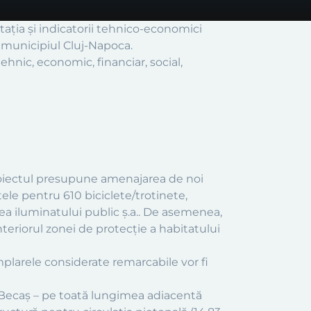
tația și indicatorii tehnico-economici
n municipiul Cluj-Napoca.
hnic, economic, financiar, social,
. Proiectul presupune amenajarea de noi
tele pentru 610 biciclete/trotinete,
ea iluminatului public ș.a.. De asemenea,
nteriorul zonei de protecție a habitatului
xemplarele considerate remarcabile vor fi
ui Becaș – pe toată lungimea adiacentă