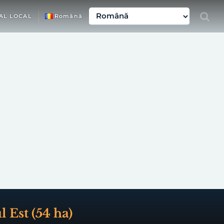
AL LOCAL
Română
 Est (54 ha)