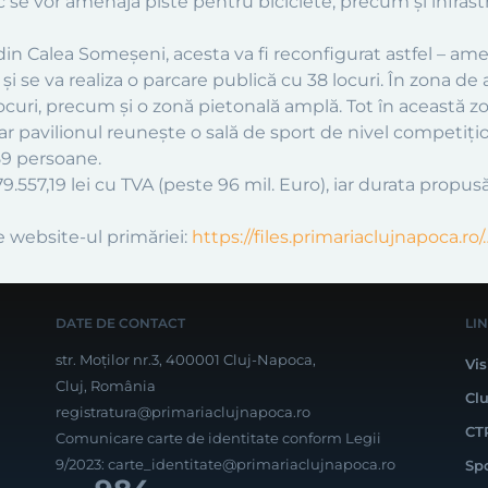
rc se vor amenaja piste pentru biciclete, precum și infrast
 din Calea Someșeni, acesta va fi reconfigurat astfel – a
 și se va realiza o parcare publică cu 38 locuri. În zona de 
locuri, precum și o zonă pietonală amplă. Tot în această 
 iar pavilionul reunește o sală de sport de nivel competiț
59 persoane.
79.557,19 lei cu TVA (peste 96 mil. Euro), iar durata propu
e website-ul primăriei:
https://files.primariaclujnapoca.ro/
DATE DE CONTACT
LI
str. Moților nr.3, 400001 Cluj-Napoca,
Vis
Cluj, România
Cl
registratura@primariaclujnapoca.ro
CT
Comunicare carte de identitate conform Legii
9/2023:
carte_identitate@primariaclujnapoca.ro
Sp