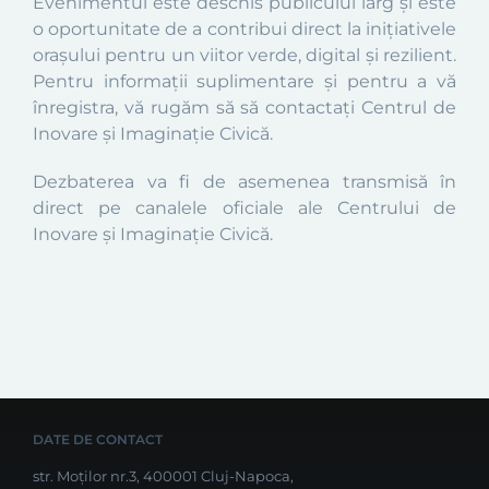
Evenimentul este deschis publicului larg și este
o oportunitate de a contribui direct la inițiativele
orașului pentru un viitor verde, digital și rezilient.
Pentru informații suplimentare și pentru a vă
înregistra, vă rugăm să să contactați Centrul de
Inovare și Imaginație Civică.
Dezbaterea va fi de asemenea transmisă în
direct pe canalele oficiale ale Centrului de
Inovare și Imaginație Civică.
DATE DE CONTACT
str. Moților nr.3, 400001 Cluj-Napoca,