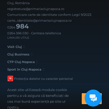
Cluj, România
registratura@primariaclujnapoca.ro
Comunicare carte de identitate conform Legii 9/2023:
carte_identitate@primariaclujnapoca.ro
984
0264
0264 596 030
- Centrala telefonica
LINKURI UTILE
Visit Cluj
Cluj Business
CTP Cluj-Napoca
Sport în Cluj-Napoca
Protecția datelor cu caracter personal
Acest site utilizează module cookie
pentru a vă asigura că beneficiați de
OK
cea mai bună experiență pe site-ul
Realizat cu bune intenții de către
nostru.