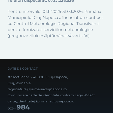
Telefon dispecerat: 0727.228.526
Pentru intervalul 01.11.2025-31.03.2026, Primăria
Municipiului Cluj-Napoca a încheiat un contract
cu Centrul Meteorologic Regional Transilvania
pentru furnizarea serviciilor meteorologice
(prognoze zilnice/săptămânale/avertizări).
DATE DE CONTACT
str. Moților nr.3, 400001 Cluj-Napoca,
Cluj, România
registratura@primariaclujnapoca.ro
Comunicare carte de identitate conform Legii 9/2023:
carte_identitate@primariaclujnapoca.ro
984
0264