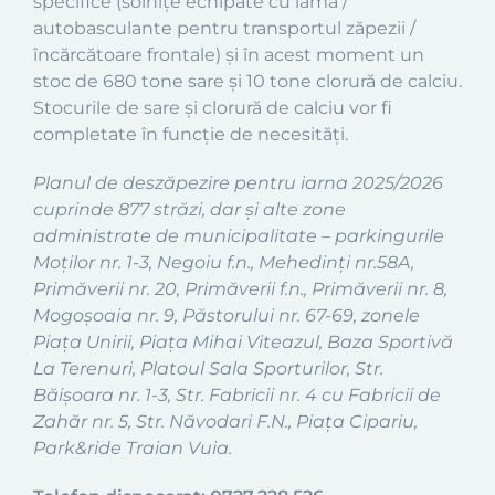
specifice (solnițe echipate cu lamă /
autobasculante pentru transportul zăpezii /
încărcătoare frontale) și în acest moment un
stoc de 680 tone sare și 10 tone clorură de calciu.
Stocurile de sare și clorură de calciu vor fi
completate în funcție de necesități.
Planul de deszăpezire pentru iarna 2025/2026
cuprinde 877 străzi, dar și alte zone
administrate de municipalitate – parkingurile
Moților nr. 1-3, Negoiu f.n., Mehedinți nr.58A,
Primăverii nr. 20, Primăverii f.n., Primăverii nr. 8,
Mogoșoaia nr. 9, Păstorului nr. 67-69, zonele
Piața Unirii, Piața Mihai Viteazul, Baza Sportivă
La Terenuri, Platoul Sala Sporturilor, Str.
Băișoara nr. 1-3, Str. Fabricii nr. 4 cu Fabricii de
Zahăr nr. 5, Str. Năvodari F.N., Piața Cipariu,
Park&ride Traian Vuia.