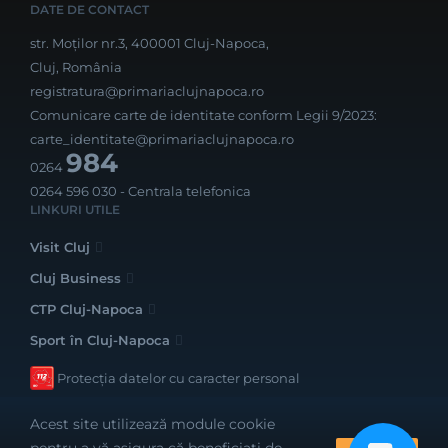
DATE DE CONTACT
str. Moților nr.3, 400001 Cluj-Napoca,
Cluj, România
registratura@primariaclujnapoca.ro
Comunicare carte de identitate conform Legii 9/2023:
carte_identitate@primariaclujnapoca.ro
984
0264
0264 596 030
- Centrala telefonica
LINKURI UTILE
Visit Cluj
Cluj Business
CTP Cluj-Napoca
Sport în Cluj-Napoca
Protecția datelor cu caracter personal
Acest site utilizează module cookie