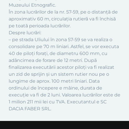
Muzeului Etnografic.
În zona lucrărilor de la nr. 57-59, pe o distanță de
aproximativ 60 m, circulația rutieră va fi închisă
pe toată perioada lucrărilor.
Despre lucrări:
– pe strada Uliului în zona 57-59 se va realiza o
consolidare pe 70 m liniari. Astfel, se vor executa
40 de piloți forați, de diametru 600 mm, cu
adâncimea de forare de 12 metri. După
finalizarea executării acestor piloți va fi realizat
un zid de sprijin și un sistem rutier nou pe o
lungime de aprox. 100 metri liniari. Data
ordinului de începere e mâine, durata de
execuție va fi de 2 luni. Valoarea lucrărilor este de
1 milion 211 mii lei cu TVA. Executantul e SC
DACIA FABER SRL.