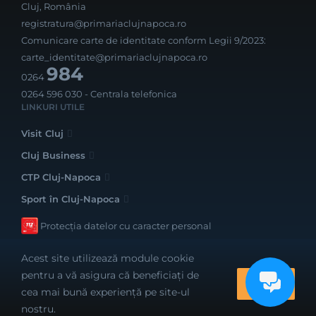
Cluj, România
registratura@primariaclujnapoca.ro
Comunicare carte de identitate conform Legii 9/2023:
carte_identitate@primariaclujnapoca.ro
984
0264
0264 596 030
- Centrala telefonica
LINKURI UTILE
Visit Cluj
Cluj Business
CTP Cluj-Napoca
Sport în Cluj-Napoca
Protecția datelor cu caracter personal
Acest site utilizează module cookie
pentru a vă asigura că beneficiați de
OK
cea mai bună experiență pe site-ul
Realizat cu bune intenții de către
nostru.