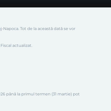
j-Napoca. Tot de la această dată se vor
Fiscal actualizat.
2026 până la primul termen (31 martie) pot