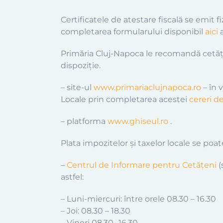
Certificatele de atestare fiscală se emit fiz
completarea formularului disponibil
aici
a
Primăria Cluj-Napoca le recomandă cetățeni
dispoziție.
– site-ul
www.primariaclujnapoca.ro
–
î
n v
Locale prin completarea acestei
cereri de
– platforma
www.ghiseul.ro
.
Plata impozitelor și taxelor locale se poa
–
Centrul de Informare pentru Cetăţeni
(
astfel:
– Luni-miercuri: între orele 08.30 – 16.30
– Joi: 08.30 – 18.30
– Vineri 08.30 -16.30