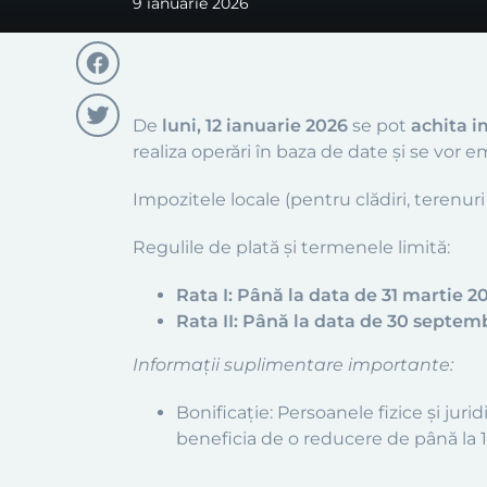
9 ianuarie 2026
Facebook
De
luni, 12 ianuarie 2026
se pot
achita im
realiza operări în baza de date și se vor em
Twitter
Impozitele locale (pentru clădiri, terenuri
Regulile de plată și termenele limită:
Rata I: Până la data de 31 martie 20
Rata II: Până la data de 30 septemb
Informații suplimentare importante:
Bonificație: Persoanele fizice și jur
beneficia de o reducere de până la 