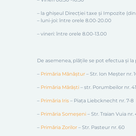
– la ghișeul Direcției taxe și Impozite (di
– luni-joi: între orele 8.00-20.00
– vineri: între orele 8.00-13.00
De asemenea, plățile se pot efectua și la p
–
Primăria Mănăștur
– Str. Ion Meșter nr. 
–
Primăria Mărăști
– str. Porumbeilor nr. 4
–
Primăria Iris
– Piața Liebcknecht nr. 7-8
–
Primăria Someșeni
– Str. Traian Vuia nr. 
–
Primăria Zorilor
– Str. Pasteur nr. 60