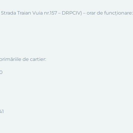
n Strada Traian Vuia nr.157 – DRPCIV) – orar de funcționare:
rimăriile de cartier:
10
1
41