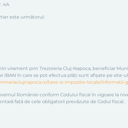
r. 4A
rtier este următorul:
in virament prin Trezoreria Cluj-Napoca, beneficiar Muni
le IBAN în care se pot efectua plăți sunt afișate pe site-u
primariaclujnapoca.ro/taxe-si-impozite-locale/informatii-
uvernul României conform Codului fiscal în vigoare la nive
tară față de cele obligatorii prevăzute de Codul fiscal.