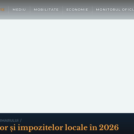
IE
MEDIU
MOBILITATE
ECONOMIE
MONITORUL OFICI
IMARULUI
/
lor și impozitelor locale în 2026