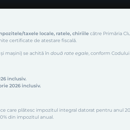
pozitele/taxele locale, ratele, chiriile
către Primăria Clu
ite certificate de atestare fiscală.
 și mașini) se achită în
două rate egale
, conform Codului 
26 inclusiv.
rie 2026 inclusiv.
idice care plătesc impozitul integral datorat pentru anul 
10% din impozitul anual.