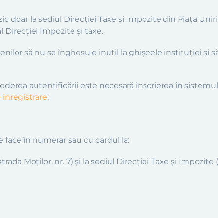
ic doar la sediul Direcției Taxe și Impozite din Piața Unirii n
l Direcției Impozite și taxe.
lor să nu se înghesuie inutil la ghișeele instituției și să
ederea autentificării este necesară înscrierea în sistemul
 inregistrare
;
te face în numerar sau cu cardul la:
strada Moților, nr. 7) și la sediul Direcției Taxe și Impozite 