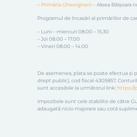
–
Primăria Gheorgheni
– Aleea Băişoara n
Programul de încasări al primăriilor de ca
– Luni – miercuri 08.00 – 15.30
– Joi 08.00 – 17.00
– Vineri 08.00 – 14.00
De asemenea, plata se poate efectua şi pr
drept public), cod fiscal 4305857. Conturi
sunt accesibile la următorul link:
https://
Impozitele sunt cele stabilite de către G
adaugată nicio majorare sau cotă suplimen