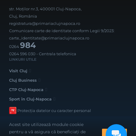
str. Moților nr.3, 400001 Cluj-Napoca,
Cluj, România
registratura@primariaclujnapoca.ro
Comunicare carte de identitate conform Legii 9/2023:
carte_identitate@primariaclujnapoca.ro
984
0264
0264 596 030
- Centrala telefonica
LINKURI UTILE
Visit Cluj
Cluj Business
CTP Cluj-Napoca
Sport în Cluj-Napoca
Protecția datelor cu caracter personal
Acest site utilizează module cookie
pentru a vă asigura că beneficiați de
OK