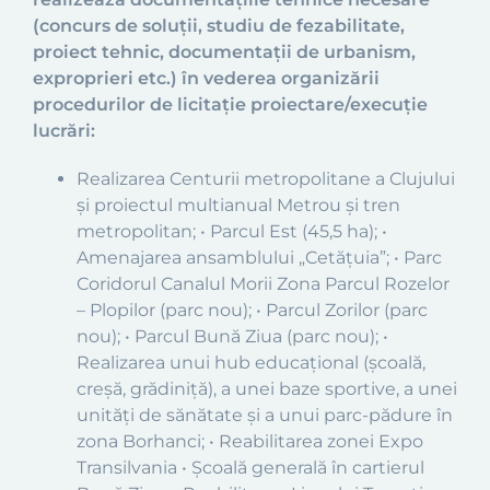
(concurs de soluții, studiu de fezabilitate,
proiect tehnic, documentaţii de urbanism,
exproprieri etc.) în vederea organizării
procedurilor de licitaţie proiectare/execuție
lucrări:
Realizarea Centurii metropolitane a Clujului
şi proiectul multianual Metrou şi tren
metropolitan; • Parcul Est (45,5 ha); •
Amenajarea ansamblului „Cetățuia”; • Parc
Coridorul Canalul Morii Zona Parcul Rozelor
– Plopilor (parc nou); • Parcul Zorilor (parc
nou); • Parcul Bună Ziua (parc nou); •
Realizarea unui hub educaţional (școală,
creșă, grădiniță), a unei baze sportive, a unei
unităţi de sănătate şi a unui parc-pădure în
zona Borhanci; • Reabilitarea zonei Expo
Transilvania • Şcoală generală în cartierul