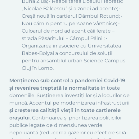
Bună Ziua; • Reabilitarea Liceului Teoretic
„Nicolae Bălcescu” şi a zonei adiacente; •
Creşă nouă în cartierul Dâmbul Rotund; •
Nou cămin pentru persoane vârstnice; •
Culoarul de nord adiacent căii ferate –
strada Răsăritului – Câmpul Pâinii; •
Organizarea în asociere cu Universitatea
Babeș-Bolyai a concursului de soluții
pentru ansamblul urban Science Campus
Cluj în Lomb.
Menținerea sub control a pandemiei Covid-19
și revenirea treptată la normalitate
în toate
domeniile. Susținerea investițiilor și a locurilor de
muncă. Accentul pe modernizarea infrastructurii
și creșterea calității vieții în toate cartierele
orașului
. Continuarea și prioritizarea politicilor
publice legate de dimensiunea verde,
nepoluantă (reducerea gazelor cu efect de seră