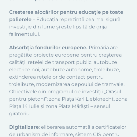
Creșterea alocărilor pentru educație pe toate
palierele
– Educația reprezintă cea mai sigură
investiție din lume și este lipsită de grija
falimentului.
Absorbția fondurilor europene.
Primăria are
pregătite proiecte europene pentru creșterea
calității rețelei de transport public: autobuze
electrice noi, autobuze autonome, troleibuze,
extinderea rețelelor de contact pentru
troleibuze, modernizarea depoului de tramvaie.
Obiectivele din programul de investiţii „Oraşul
pentru pietoni”: zona Piaţa Karl Liebknecht, zona
Piaţa 14 Iulie şi zona Piaţa Mărăşti – sensul
giratoriu.
Digitalizare
: eliberarea automată a certificatelor
de urbanism de informare, sistem GIS pentru