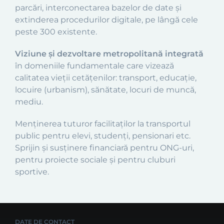
parcări, interconectarea bazelor de date și
extinderea procedurilor digitale, pe lângă cele
peste 300 existente.
Viziune și dezvoltare metropolitană integrată
în domeniile fundamentale care vizează
calitatea vieții cetățenilor: transport, educație,
locuire (urbanism), sănătate, locuri de muncă,
mediu.
Menținerea tuturor facilitaților la transportul
public pentru elevi, studenți, pensionari etc.
Sprijin și susținere financiară pentru ONG-uri,
pentru proiecte sociale și pentru cluburi
sportive.
DATE DE CONTACT