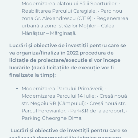
Modernizarea platoului Sălii Sporturilor; •
Reabilitarea Parcului Caragiale; • Parc nou
zona Gr. Alexandrescu (CT19); • Regenerarea
urbană a zonei străzilor Moţilor – Calea
Mănăştur – Mărginaşă.
Lucrări și obiective de investiții pentru care se
va organiza/finaliza în 2022 procedura de
licitaţie de proiectare/execuţie şi vor începe
lucrările (dacă licitaţiile de execuţie vor fi
finalizate la timp):
Modernizarea Parcului Primăverii; •
Modernizarea Parcului 14 Iulie; • Creşă nouă
str. Negoiu 9B (Câmpului); • Creşă nouă str.
Parcul Feroviarilor; • Park&Ride la aeroport; •
Parking Gheorghe Dima.
Lucrări și obiective de investiții pentru care se
realizează documentaţiile tehnice necesare