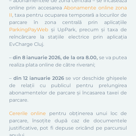
– abonamentele de zonă centrală – se încasează
online prin accesarea
Abonamente online zona
II
, taxa pentru ocuparea temporară a locurilor de
parcare în zona centrală prin aplicațiile
ParkingPayWeb
și UpPark, precum și taxa de
reîncărcare la stațiile electrice prin aplicația
EvCharge Cluj.
–
din 8 ianuarie 2026, de la ora 8.00,
se va putea
realiza plata online de către riverani;
–
din 12 ianuarie 2026
se vor deschide ghișeele
de relații cu publicul pentru prelungirea
abonamentelor de parcare și încasarea taxei de
parcare.
Cererile online
pentru obţinerea unui loc de
parcare, însoțite după caz de documentele
justificative, pot fi depuse oricând pe parcursul
anului.