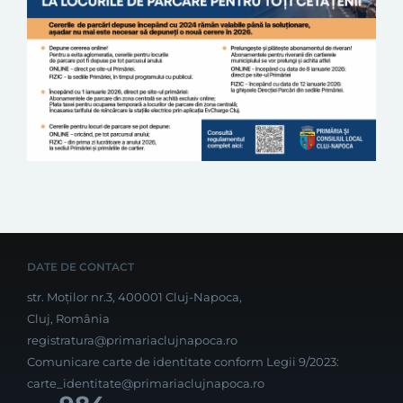
DATE DE CONTACT
str. Moților nr.3, 400001 Cluj-Napoca,
Cluj, România
registratura@primariaclujnapoca.ro
Comunicare carte de identitate conform Legii 9/2023:
carte_identitate@primariaclujnapoca.ro