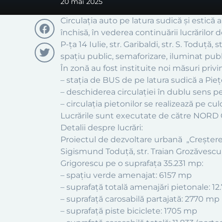
20 mai 2025
Circulația auto pe latura sudică și estică 
închisă, în vederea continuării lucrărilor
P-ța 14 Iulie, str. Garibaldi, str. S. Toduță,
Facebook
spațiu public, semaforizare, iluminat publ
În zonă au fost instituite noi măsuri privin
Twitter
– stația de BUS de pe latura sudică a Pieței
– deschiderea circulației în dublu sens pe l
– circulația pietonilor se realizează pe cu
Lucrările sunt executate de către NORD C
Detalii despre lucrări:
Proiectul de dezvoltare urbană „Creșterea 
Sigismund Toduță, str. Traian Grozăvescu, 
Grigorescu pe o suprafața 35.231 mp:
– spațiu verde amenajat: 6157 mp
– suprafață totală amenajări pietonale: 1
– suprafață carosabilă partajată: 2770 mp 
– suprafață piste biciclete: 1705 mp