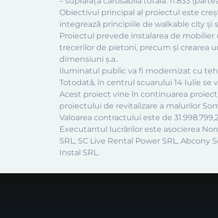
– suprafață carosabilă totală: 11.833 (partea
Obiectivul principal al proiectul este creșt
integrează principiile de walkable city și s
Proiectul prevede instalarea de mobilier
trecerilor de pietoni, precum și crearea 
dimensiuni ș.a..
Iluminatul public va fi modernizat cu tehno
Totodată, în centrul scuarului 14 Iulie s
Acest proiect vine în continuarea proiectu
proiectului de revitalizare a malurilor So
Valoarea contractului este de 31.998.799,22
Executantul lucrărilor este asocierea No
SRL, SC Live Rental Power SRL, Abcony 
Instal SRL.