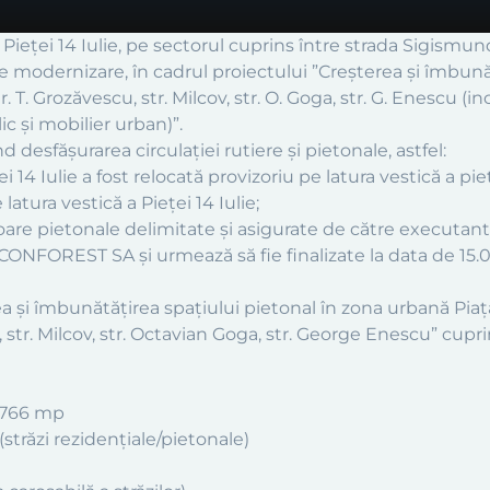
a Pieței 14 Iulie, pe sectorul cuprins între strada Sigismun
 de modernizare, în cadrul proiectului ”Creșterea și îmbun
 str. T. Grozăvescu, str. Milcov, str. O. Goga, str. G. Enescu 
ic și mobilier urban)”.
d desfășurarea circulației rutiere și pietonale, astfel:
 14 Iulie a fost relocată provizoriu pe latura vestică a pieț
atura vestică a Pieței 14 Iulie;
loare pietonale delimitate și asigurate de către executant 
ONFOREST SA și urmează să fie finalizate la data de 15.0
și îmbunătățirea spațiului pietonal în zona urbană Piața 14
str. Milcov, str. Octavian Goga, str. George Enescu” cupri
2.766 mp
(străzi rezidențiale/pietonale)