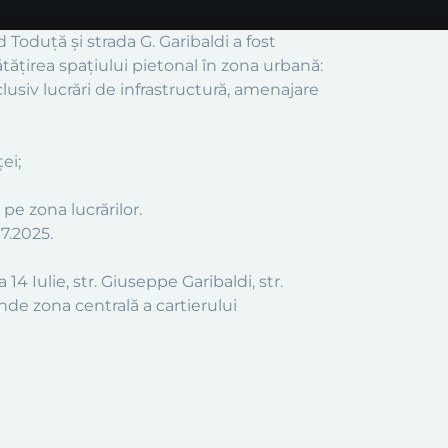
d Toduță și strada G. Garibaldi a fost
ătățirea spațiului pietonal în zona urbană:
(inclusiv lucrări de infrastructură, amenajare
ei;
pe zona lucrărilor.
7.2025.
 Iulie, str. Giuseppe Garibaldi, str.
nde zona centrală a cartierului