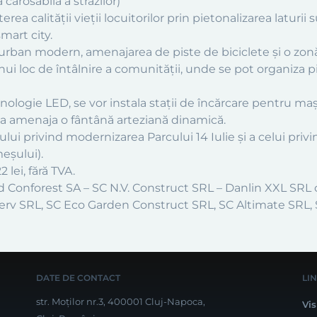
 carosabilă a străzilor)
erea calității vieții locuitorilor prin pietonalizarea laturii
mart city.
 urban modern, amenajarea de piste de biciclete și o zonă
unui loc de întâlnire a comunității, unde se pot organiza
logie LED, se vor instala stații de încărcare pentru mașini
e va amenaja o fântână arteziană dinamică.
lui privind modernizarea Parcului 14 Iulie și a celui privin
meșului).
 lei, fără TVA.
rd Conforest SA – SC N.V. Construct SRL – Danlin XXL SR
Serv SRL, SC Eco Garden Construct SRL, SC Altimate S
DATE DE CONTACT
LI
str. Moților nr.3, 400001 Cluj-Napoca,
Vis