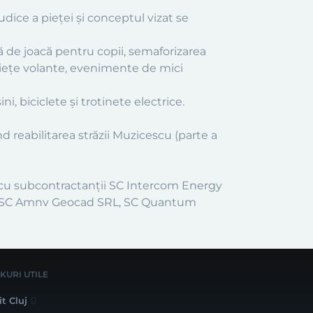
 sudice a pieței și conceptul vizat se
 de joacă pentru copii, semaforizarea
 piețe volante, evenimente de mici
, biciclete și trotinete electrice.
d reabilitarea străzii Muzicescu (parte a
L cu subcontractanții SC Intercom Energy
RL, SC Amnv Geocad SRL, SC Quantum
NKURI UTILE
it Cluj