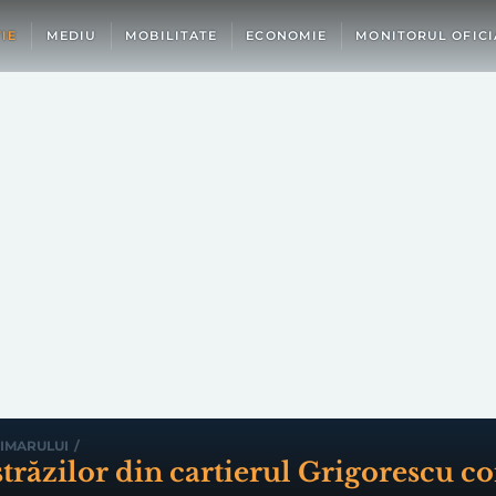
IE
MEDIU
MOBILITATE
ECONOMIE
MONITORUL OFICI
IMARULUI
/
 străzilor din cartierul Grigorescu c