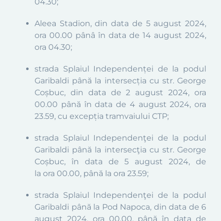
04.30;
Aleea Stadion, din data de 5 august 2024,
ora 00.00 pânâ în data de 14 august 2024,
ora 04.30;
str
ada
Splaiul Independenței de la podul
Garibaldi până la intersecţia cu str. George
Coșbuc, din data de 2 august 2024, ora
00.00 până în data de 4 august 2024, ora
23.59, cu excepția tramvaiului CTP;
strada Splaiul Independenţei de la podul
Garibaldi până la intersecţia cu str. George
Coșbuc,
î
n data de 5 august 2024,
de
la
ora
00
.00, până
la
ora
23.59;
strada Splaiul Independenţei de la podul
Garibaldi până la Pod Napoca, din data de 6
august 2024, ora
00.00,
până în data de