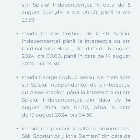
str. Splaiul Independenței,
în
data de 5
august
2024
,
de la
ora 00.00, până
la
ora
2
3.59
;
strada George Coşbuc, de la str. Splaiul
Independenţei până la intersecţia cu str.
Cardinal Iuliu Hossu, din data de 6 august
2024, ora 00.00, până în data de 14 august
2024, ora
04.30
;
strada George Coşbuc sensul de mers spre
str. Splaiul Independenței, de la
intersecția
cu Aleea Stadion
până la intersectia cu str.
Splaiul Independenței, din data de 14
august 2024, ora 04.30, până în data
de
19
august 2024, ora
04.30
;
închiderea parcării situată în proximitatea
Sălii Sporturilor „Horia Demian” din data de