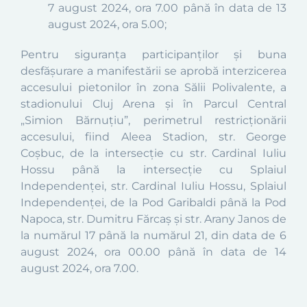
7 august 2024, ora 7.00 până în data de 13
august 2024, ora 5.00;
P
entru siguranţa participanţilor şi buna
desfăşurare a manifestării se aprobă interzicerea
accesului pietonilor în zona Sălii Polivalente, a
stadionului Cluj Arena și în Parcul Central
„Simion Bărnuţiu”, perimetrul restricţionării
accesului, fiind Aleea Stadion, str. George
Coşbuc, de la intersecție cu str. Cardinal Iuliu
Hossu până la intersecție cu Splaiul
Independenței, str. Cardinal Iuliu Hossu, Splaiul
Independenţei, de la Pod Garibaldi până la Pod
Napoca, str. Dumitru Fărcaș şi str. Arany Janos de
la numărul 17 până la numărul 21
, din data de 6
august 2024, ora 00.00 până în data de 14
august 2024, ora 7.00.