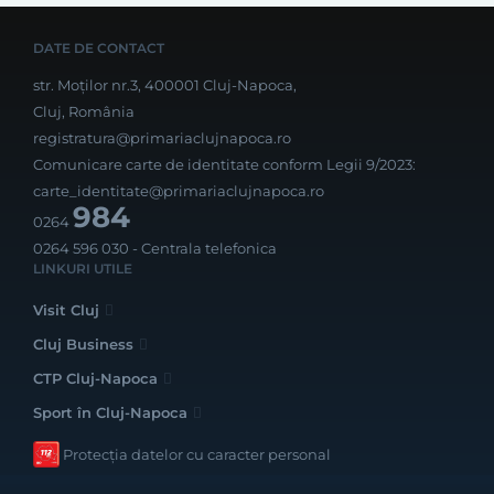
DATE DE CONTACT
str. Moților nr.3, 400001 Cluj-Napoca,
Cluj, România
registratura@primariaclujnapoca.ro
Comunicare carte de identitate conform Legii 9/2023:
carte_identitate@primariaclujnapoca.ro
984
0264
0264 596 030
- Centrala telefonica
LINKURI UTILE
Visit Cluj
Cluj Business
CTP Cluj-Napoca
Sport în Cluj-Napoca
Protecția datelor cu caracter personal