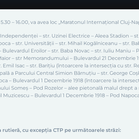
r 5.30 – 16.00, va avea loc ,,Maratonul Internațional Cluj-
ul Independenței – str. Uzinei Electrice – Aleea Stadion – s
ca – str. Universității – str. Mihail Kogălniceanu – str. Baba
– Bulevardul Eroilor – str. Baba Novac – str. Iuliu Maniu – Pi
Maior – str Memorandumului – Bulevardul 21 Decembrie 198
Emil Isac – str. Barițiu (întoarcere la intersecția cu str. R
pală a Parcului Central Simion Bărnuțiu – str. George Coș
a – Bulevardul 1 Decembrie 1918 (întoarcere la intersecți
âului Someș – Pod Rozelor – alee pietonală malul drept a râ
il Muzicescu – Bulevardul 1 Decembrie 1918 – Pod Napoca 
ia rutieră, cu excepția CTP pe următoarele străzi: