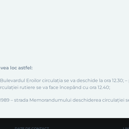
vea loc astfel:
 Bulevardul Eroilor circulația se va deschide la ora 12.30; –
culaţiei rutiere se va face începând cu ora 12.40;
989 – strada Memorandumului deschiderea circulației se 
DATE DE CONTACT
LI