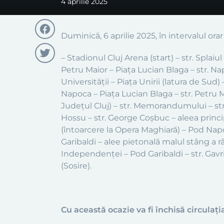
4 aprilie 2025
Duminică, 6 aprilie 2025, în intervalul ora
Facebook
– Stadionul Cluj Arena (start) – str. Splai
Petru Maior – Piața Lucian Blaga – str. Napo
Twitter
Universității – Piața Unirii (latura de Sud) 
Napoca – Piața Lucian Blaga – str. Petru 
Județul Cluj) – str. Memorandumului – str. 
Hossu – str. George Coșbuc – aleea princi
(întoarcere la Opera Maghiară) – Pod Napoc
Garibaldi – alee pietonală malul stâng a r
Independenței – Pod Garibaldi – str. Gavr
(Sosire).
Cu această ocazie va fi închisă circulaţ