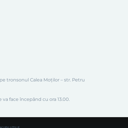
 pe tronsonul Calea Moților – str. Petru
va face începând cu ora 13.00.
NKURI UTILE