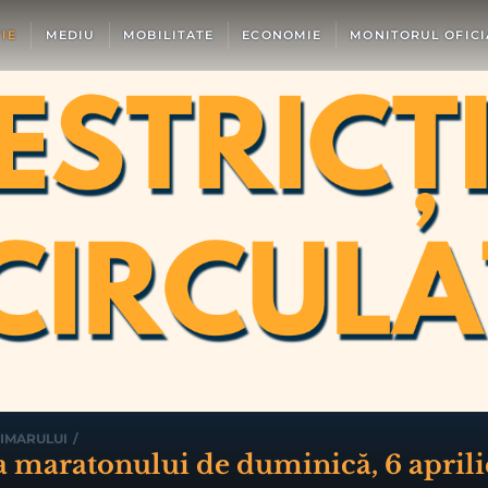
IE
MEDIU
MOBILITATE
ECONOMIE
MONITORUL OFICI
IMARULUI
/
zia maratonului de duminică, 6 april