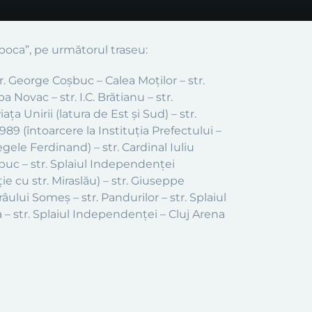
Napoca”, pe următorul traseu:
tr. George Coșbuc – Calea Moților – str.
 Novac – str. I.C. Brătianu – str.
ața Unirii (latura de Est și Sud) – str.
9 (întoarcere la Instituția Prefectului –
egele Ferdinand) – str. Cardinal Iuliu
buc – str. Splaiul Independenței
e cu str. Miraslău) – str. Giuseppe
ului Someș – str. Pandurilor – str. Splaiul
– str. Splaiul Independenței – Cluj Arena