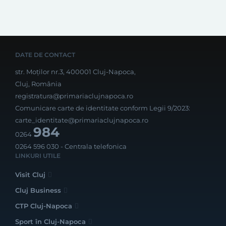
DATE DE CONTACT
str. Moților nr.3, 400001 Cluj-Napoca,
Cluj, România
registratura@primariaclujnapoca.ro
Comunicare carte de identitate conform Legii 9/2023:
carte_identitate@primariaclujnapoca.ro
984
0264
0264 596 030
- Centrala telefonica
LINKURI UTILE
Visit Cluj
Cluj Business
CTP Cluj-Napoca
Sport în Cluj-Napoca