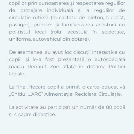
copiilor prin cunoașterea și respectarea regulilor
de protejare individuală și a regulilor de
circulație rutieră (în calitate de pieton, biciclist,
pasager), precum și familiarizarea acestora cu
polițistul local (rolul acestuia în societate,
uniforma, autovehicul din dotare).
De asemenea, au avut loc discuții interactive cu
copiii și le-a fost prezentată o autospecială
marca Renault Zoe aflată în dotarea Poliției
Locale.
La final, fiecare copil a primit o carte
educativ
ă
„
Ghidul …ARC” Alimentație, Reciclare, Circulație.
La activitate au participat un număr de
8
0
copii
și 4 cadre didactice.