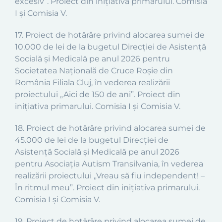
excesiv
”.
Proiect din inițiativa primarului. Comisia
I și Comisia V.
17
.
Proiect
de hotărâre privind alocarea sumei de
10.000 de lei de la bugetul
Direcției de Asistență
Socială și Medicală
pe anul 2026 pentru
Societatea Națională de Cruce Roșie din
România Filiala Cluj, în vederea realizării
proiectului
„
Aici de 150 de ani
”.
Proiect din
inițiativa primarului. Comisia I și Comisia V.
18
.
Proiect
de hotărâre privind alocarea sumei de
45.000 de lei de la bugetul
Direcției de
Asistență Socială și Medicală
pe anul 2026
pentru Asociația Autism Transilvania, în vederea
realizării proiectului
„
Vreau să fiu independent! –
În ritmul meu
”.
Proiect din inițiativa primarului.
Comisia I și Comisia V.
19
.
Proiect
de hotărâre privind alocarea sumei de