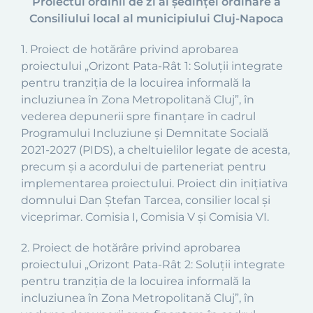
Proiectul ordinii de zi al ședinței ordinare
a
Consiliului local al municipiului Cluj-Napoca
1. Proiect de hotărâre privind aprobarea
proiectului „Orizont Pata-Rât 1: Soluții integrate
pentru tranziția de la locuirea informală la
incluziunea în Zona Metropolitană Cluj”, în
vederea depunerii spre finanțare în cadrul
Programului Incluziune și Demnitate Socială
2021-2027 (PIDS), a cheltuielilor legate de acesta,
precum și a acordului de parteneriat pentru
implementarea proiectului. Proiect din inițiativa
domnului Dan Ștefan Tarcea, consilier local și
viceprimar. Comisia I, Comisia V și Comisia VI.
2. Proiect de hotărâre privind aprobarea
proiectului „Orizont Pata-Rât 2: Soluții integrate
pentru tranziția de la locuirea informală la
incluziunea în Zona Metropolitană Cluj”, în