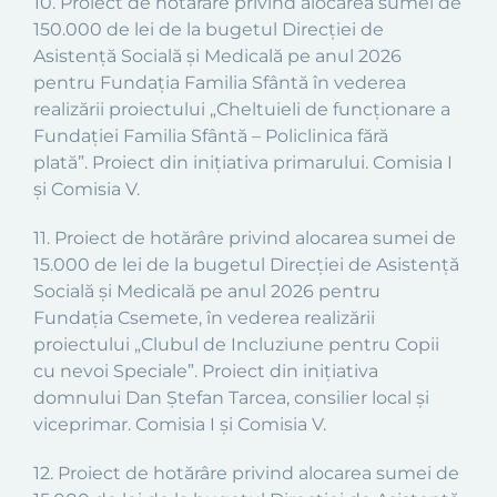
10
.
Proiect
de hotărâre privind alocarea sumei de
150.000 de lei de la bugetul
Direcției de
Asistență Socială și Medicală
pe anul 2026
pentru Fundația Familia Sfântă în vederea
realizării proiectului
„
Cheltuieli de funcționare a
Fundației Familia Sfântă – Policlinica fără
plată
”.
Proiect din inițiativa primarului. Comisia I
și Comisia V.
11
.
Proiect
de hotărâre privind alocarea sumei de
15.000 de lei de la bugetul
Direcției de Asistență
Socială și Medicală
pe anul 2026 pentru
Fundația Csemete, în vederea realizării
proiectului
„
Clubul de Incluziune pentru Copii
cu nevoi Speciale
”.
Proiect din inițiativa
domnului Dan Ștefan Tarcea, consilier local și
viceprimar.
Comisia I și Comisia V.
12
.
Proiect
de hotărâre privind alocarea sumei de