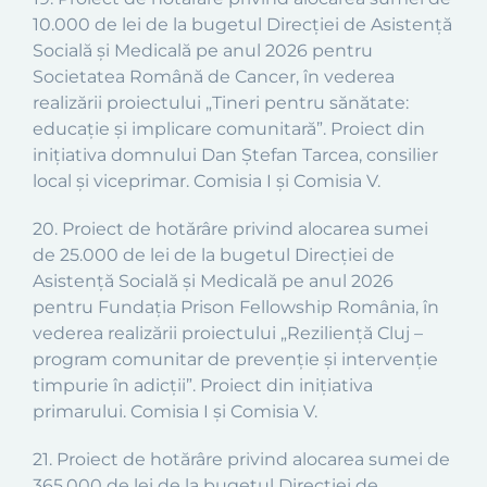
10.000 de lei de la bugetul
Direcției de Asistență
Socială și Medicală
pe anul 2026 pentru
Societatea Română de Cancer, în vederea
realizării proiectului
„
Tineri pentru sănătate:
educație și implicare comunitară
”.
Proiect din
inițiativa domnului Dan Ștefan Tarcea, consilier
local și viceprimar.
Comisia I și Comisia V.
20
.
Proiect
de hotărâre privind alocarea sumei
de 25.000 de lei de la bugetul
Direcției de
Asistență Socială și Medicală
pe anul 2026
pentru Fundația Prison Fellowship România, în
vederea realizării proiectului
„
Reziliență Cluj –
program comunitar de prevenție și intervenție
timpurie în adicții
”.
Proiect din inițiativa
primarului. Comisia I și Comisia V.
21
.
Proiect
de hotărâre privind alocarea sumei de
365.000 de lei de la bugetul
Direcției de