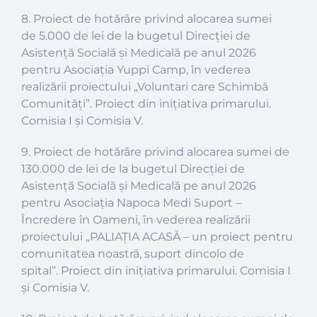
8
.
Proiect
de hotărâre privind alocarea sumei
de
5.000
de lei de la bugetul
Direcției de
Asistență Socială și Medicală
pe anul 2026
pentru
Asociația Yuppi Camp,
în vederea
realizării proiectului
„
Voluntari care Schimbă
Comunități
”.
Proiect din inițiativa primarului.
Comisia I și Comisia V.
9
.
Proiect
de hotărâre privind alocarea sumei de
130.000 de lei de la bugetul
Direcției de
Asistență Socială și Medicală
pe anul 2026
pentru Asociația Napoca Medi Suport –
Încredere în Oameni, în vederea realizării
proiectului
„
PALIAȚIA ACASĂ – un proiect pentru
comunitatea noastră, suport dincolo de
spital
”.
Proiect din inițiativa primarului. Comisia I
și Comisia V.