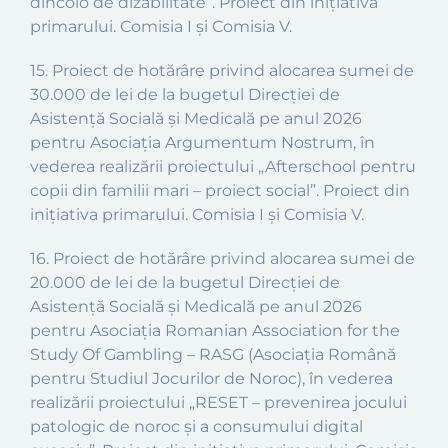
dincolo de dizabilitate
”.
Proiect din inițiativa
primarului. Comisia I și Comisia V.
15
.
Proiect
de hotărâre privind alocarea sumei de
30.000 de lei de la bugetul
Direcției de
Asistență Socială și Medicală
pe anul 2026
pentru Asociația Argumentum Nostrum, în
vederea realizării proiectului
„
Afterschool pentru
copii din familii mari – proiect social
”.
Proiect din
inițiativa primarului. Comisia I și Comisia V.
16
.
Proiect
de hotărâre privind alocarea sumei de
20.000 de lei de la bugetul
Direcției de
Asistență Socială și Medicală
pe anul 2026
pentru Asociația Romanian Association for the
Study Of Gambling – RASG (Asociația Română
pentru Studiul Jocurilor de Noroc), în vederea
realizării proiectului
„
RESET – prevenirea jocului
patologic de noroc și a consumului digital