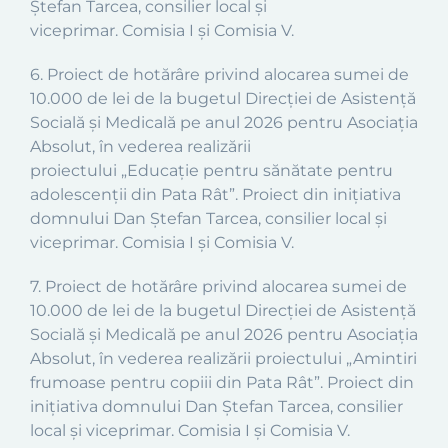
Ștefan Tarcea, consilier local și
viceprimar.
Comisia I și Comisia V.
6
.
Proiect
de hotărâre privind alocarea sumei de
10.000 de lei de la bugetul
Direcției de Asistență
Socială și Medicală
pe anul 2026 pentru Asociația
Absolut, în vederea realizării
proiectului
„Educație pentru sănătate pentru
adolescenții din Pata Rât
”.
Proiect din inițiativa
domnului Dan Ștefan Tarcea, consilier local și
viceprimar.
Comisia I și Comisia V.
7
.
Proiect
de hotărâre privind alocarea sumei de
10.000 de lei de la bugetul
Direcției de Asistență
Socială și Medicală
pe anul 2026 pentru Asociația
Absolut, în vederea realizării proiectului
„Amintiri
frumoase pentru copiii din Pata Rât
”.
Proiect din
inițiativa domnului Dan Ștefan Tarcea, consilier
local și viceprimar.
Comisia I și Comisia V.