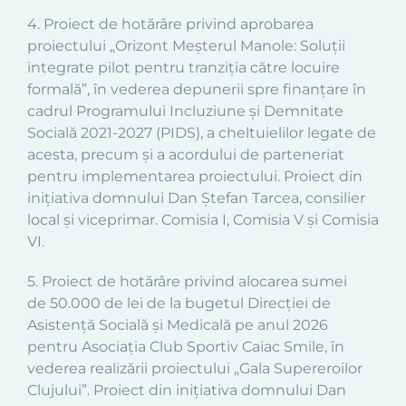
4. Proiect de hotărâre privind aprobarea
proiectului „Orizont Meșterul Manole: Soluții
integrate pilot pentru tranziția către locuire
formală”, în vederea depunerii spre finanțare în
cadrul Programului Incluziune și Demnitate
Socială 2021-2027 (PIDS), a cheltuielilor legate de
acesta, precum și a acordului de parteneriat
pentru implementarea proiectului. Proiect din
inițiativa domnului Dan Ștefan Tarcea, consilier
local și viceprimar. Comisia I, Comisia V și Comisia
VI.
5.
Proiect
de hotărâre privind
alocarea sumei
de
50.000
de lei de la bugetul
Direcției de
Asistență Socială și Medicală
pe anul 2026
pentru
Asociația Club Sportiv Caiac Smile,
în
vederea realizării proiectului
„
Gala Supereroilor
Clujului
”.
Proiect din inițiativa domnului Dan