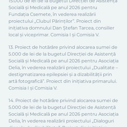
15.000 de lei de la bugetul
Direcției de Asistență
Socială și Medicală
pe anul 2026 pentru
Fundația Csemete, în vederea realizării
proiectului
„
Clubul Părinților
”.
Proiect din
inițiativa domnului Dan Ștefan Tarcea, consilier
local și viceprimar.
Comisia I și Comisia V.
13
.
Proiect
de hotărâre privind alocarea sumei de
5.000 de lei de la bugetul
Direcției de Asistență
Socială și Medicală
pe anul 2026 pentru Asociația
Delia, în vederea realizării proiectului
„
Dualitate –
destigmatizarea epilepsiei și a dizabilității prin
artă fotografică
”.
Proiect din inițiativa primarului.
Comisia I și Comisia V.
14
.
Proiect
de hotărâre privind alocarea sumei de
5.000 de lei de la bugetul
Direcției de Asistență
Socială și Medicală
pe anul 2026 pentru Asociația
Delia, în vederea realizării proiectului
„
Dialoguri