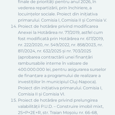
finale de priorități pentru anul 2026, în
vederea repartizării, prin închiriere, a
locuințelor sociale. Proiect din inițiativa
primarului. Comisia I, Comisia II și Comisia V.
Proiect de hotărâre privind modificarea
Anexei la Hotărârea nr. 77/2019, astfel cum
fost modificată prin Hotărârea nr. 617/2019,
nr. 222/2020, nr. 549/2022, nr. 858/2023, nr.
811/2024, nr. 632/2025 și nr. 703/2025
(aprobarea contractării unei finanțări
rambursabile interne în valoare de
400.000.000 lei, pentru asigurarea surselor
de finanțare a programului de realizare a
investițiilor în municipiul Cluj-Napoca).
Proiect din inițiativa primarului. Comisia I,
Comisia II și Comisia VI.
Proiect de hotărâre privind prelungirea
valabilității P.U.D. – Construire imobil mixt,
2S+P+2E+R, str. Traian Moșoiu nr. 66-68,