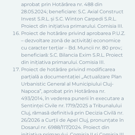
aprobat prin Hotărârea nr. 488 din
28.05.2024; beneficiare: S.C. Axial Construct
Invest S.R.L. și S.C. Winton Carpedi S.R.L.
Proiect din inițiativa primarului. Comisia III.
Proiect de hotărâre privind aprobarea P.U.Z.
– dezvoltare zonă de activități economice
cu caracter terțiar – Bd. Muncii nr. 80 prov.;
beneficiară: S.C. Bilancia Exim S.R.L. Proiect
din inițiativa primarului. Comisia III.
Proiect de hotărâre privind modificarea
parțială a documentației „Actualizare Plan
Urbanistic General al Municipiului Cluj-
Napoca”, aprobat prin Hotărârea nr.
493/2014, în vederea punerii în executare a
Sentinței Civile nr. 1719/2025 a Tribunalului
Cluj, rămasă definitivă prin Decizia Civilă nr.
26/2026 a Curții de Apel Cluj, pronunțate în
Dosarul nr. 6988/117/2024. Proiect din
inițiativa primarului. Comisia II și Comisia III.