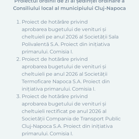
Proiectul ordinii de zi al ședinței ordinare
a
Consiliului local al municipiului Cluj-Napoca
Proiect de hotărâre privind
aprobarea
bugetului de venituri
și
cheltuieli pe anul 2026 al Societății Sala
Polivalentă S.A. Proiect din inițiativa
primarului. Comisia I.
Proiect de hotărâre privind
aprobarea
bugetului de venituri
și
cheltuieli pe anul 2026 al Societății
Termoficare Napoca S.A. Proiect din
inițiativa primarului. Comisia I.
Proiect de hotărâre privind
aprobarea
bugetului de venituri
și
cheltuieli rectificat pe anul 2026 al
Societății Compania de Transport Public
Cluj-Napoca S.A. P
roiect din inițiativa
primarului. Comisia I.