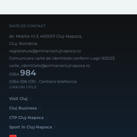
DATE DE CONTACT
str. Moților nr.3, 400001 Cluj-Napoca,
Cluj, România
registratura@primariaclujnapoca.ro
Comunicare carte de identitate conform Legii 9/2023:
carte_identitate@primariaclujnapoca.ro
984
0264
0264 596 030
- Centrala telefonica
LINKURI UTILE
Visit Cluj
Cluj Business
CTP Cluj-Napoca
Sport în Cluj-Napoca