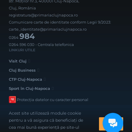
str. Moților nr.3, 400001 Cluj-Napoca,
Cluj, România
registratura@primariaclujnapoca.ro
Comunicare carte de identitate conform Legii 9/2023:
carte_identitate@primariaclujnapoca.ro
984
0264
0264 596 030
- Centrala telefonica
LINKURI UTILE
Visit Cluj
Cluj Business
CTP Cluj-Napoca
Sport în Cluj-Napoca
Protecția datelor cu caracter personal
Acest site utilizează module cookie
pentru a vă asigura că beneficiați de
OK
cea mai bună experiență pe site-ul
Realizat cu bune intenții de către