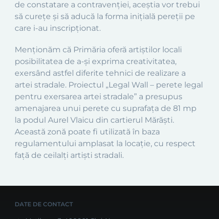
de constatare a contravenției, aceștia vor trebui
să curețe și să aducă la forma inițială pereții pe
care i-au inscripționat.
Menționăm că Primăria oferă artiștilor locali
posibilitatea de a-și exprima creativitatea,
exersând astfel diferite tehnici de realizare a
artei stradale. Proiectul „Legal Wall – perete legal
pentru exersarea artei stradale” a presupus
amenajarea unui perete cu suprafața de 81 mp
la podul Aurel Vlaicu din cartierul Mărăști.
Această zonă poate fi utilizată în baza
regulamentului amplasat la locație, cu respect
față de ceilalți artiști stradali.
DATE DE CONTACT