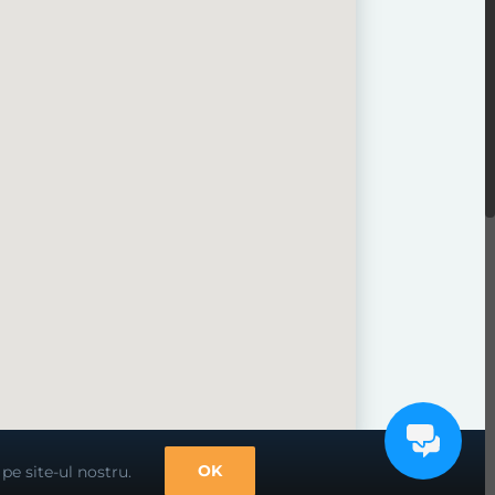
OK
pe site-ul nostru.