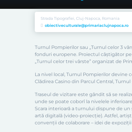
Strada Tipografiei, Cluj-Napoca, Romania
obiectiveculturale@primariaclujnapoca.ro
Turnul Pompierilor sau „Turnul celor 3 vâr
fonduri europene. Proiectul câștigător pen
„Turnul celor trei vârste” organizat de Pr
La nivel local, Turnul Pompierilor devine c
Clădirea Casino din Parcul Central, Turnul 
Traseul de vizitare este gândit să se real
unde se poate coborî la nivelele inferioare
Scara interioară a turnului dispune de un 
artă digitală (video-proiecție). Astfel, arti
convenții de colaborare – idei de expoziții