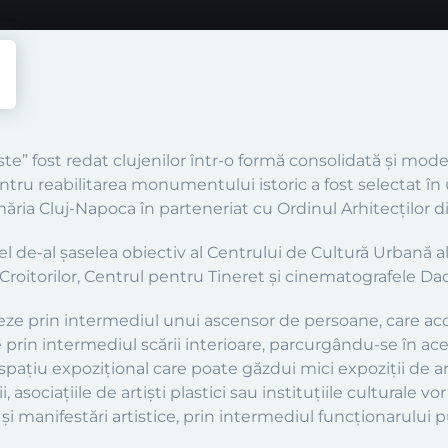
ste” fost redat clujenilor într-o formă consolidată și mod
tru reabilitarea monumentului istoric a fost selectat în 
imăria Cluj-Napoca în parteneriat cu Ordinul Arhitecților 
el de-al șaselea obiectiv al Centrului de Cultură Urbană al
Croitorilor, Centrul pentru Tineret și cinematografele Daci
izeze prin intermediul unui ascensor de persoane, care ac
 prin intermediul scării interioare, parcurgându-se în acest
spațiu expozițional care poate găzdui mici expoziții de a
știi, asociațiile de artiști plastici sau instituțiile cultural
 și manifestări artistice, prin intermediul funcționarului 