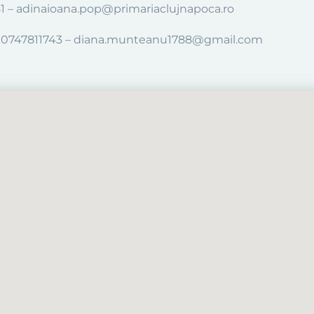
81 – adinaioana.pop@primariaclujnapoca.ro
e – 0747811743 – diana.munteanu1788@gmail.com