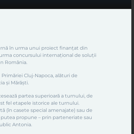
ernă în urma unui proiect finanțat din
urma concursului internațional de soluții
din România.
 Primăriei Cluj-Napoca, alături de
a și Mărăști.
cesează partea superioară a turnului, de
 fel etapele istorice ale turnului.
rtă (în casete special amenajate) sau de
e vor putea propune – prin parteneriate sau
public Antonia.