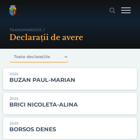
Skip
to
content
TRANSPARENȚĂ
/
Declarații de avere
2025
BUZAN PAUL-MARIAN
2025
BRICI NICOLETA-ALINA
2025
BORSOS DENES