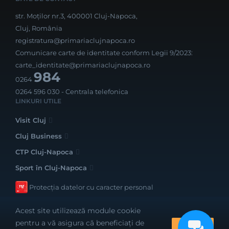
str. Moților nr.3, 400001 Cluj-Napoca,
Cluj, România
registratura@primariaclujnapoca.ro
Comunicare carte de identitate conform Legii 9/2023:
carte_identitate@primariaclujnapoca.ro
984
0264
0264 596 030
- Centrala telefonica
LINKURI UTILE
Visit Cluj
Cluj Business
CTP Cluj-Napoca
Sport în Cluj-Napoca
Protecția datelor cu caracter personal
Acest site utilizează module cookie
pentru a vă asigura că beneficiați de
OK