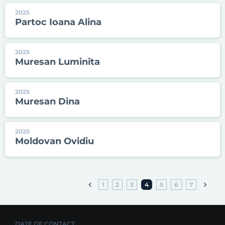
2025
Partoc Ioana Alina
2025
Muresan Luminita
2025
Muresan Dina
2025
Moldovan Ovidiu
1
2
3
4
5
6
7
DATE DE CONTACT