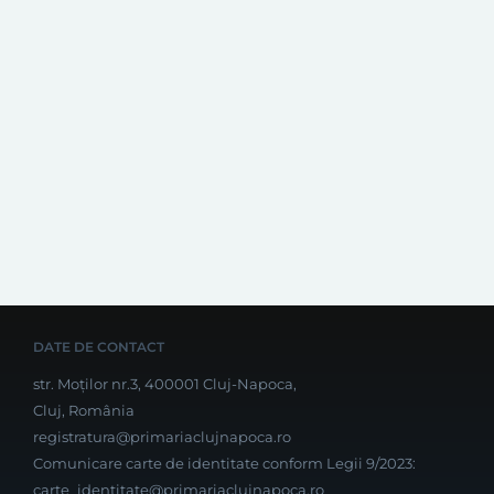
DATE DE CONTACT
str. Moților nr.3, 400001 Cluj-Napoca,
Cluj, România
registratura@primariaclujnapoca.ro
Comunicare carte de identitate conform Legii 9/2023:
carte_identitate@primariaclujnapoca.ro