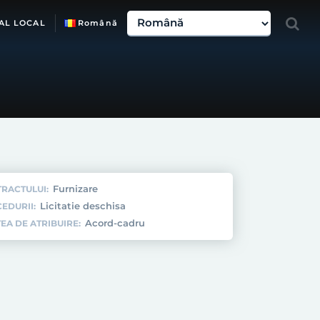
AL LOCAL
Română
Furnizare
TRACTULUI:
Licitatie deschisa
EDURII:
Acord-cadru
EA DE ATRIBUIRE: