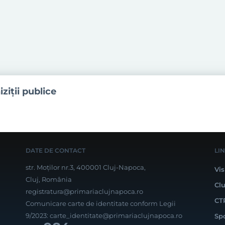
iziţii publice
DATE DE CONTACT
LI
str. Moților nr.3, 400001 Cluj-Napoca,
Vis
Cluj, România
Cl
registratura@primariaclujnapoca.ro
CT
Comunicare carte de identitate conform Legii
9/2023:
carte_identitate@primariaclujnapoca.ro
Sp