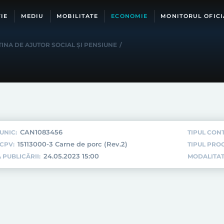
IE
MEDIU
MOBILITATE
ECONOMIE
MONITORUL OFICI
INA DE AJUTOR SOCIAL ȘI PENSIUNE
/
CAN1083456
UNIC:
TIPUL CON
15113000-3 Carne de porc (Rev.2)
CPV:
TIPUL PROC
24.05.2023 15:00
 PUBLICĂRII:
MODALITAT