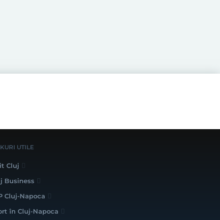
NKURI UTILE
it Cluj
uj Business
P Cluj-Napoca
ort în Cluj-Napoca