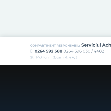
Serviciul Ach
COMPARTIMENT RESPONSABIL:
0264 592 588
0264 596 030 / 4402
Str. Moţilor nr. 3, cam. 4, 4 A, 5