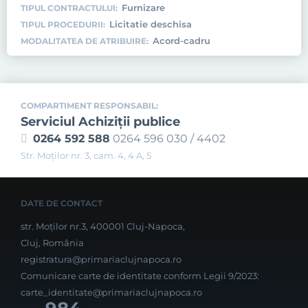
Furnizare
TIPUL CONTRACTULUI:
Licitatie deschisa
TIPUL PROCEDURII:
Acord-cadru
MODALITATEA DE ATRIBUIRE:
COMPARTIMENT RESPONSABIL:
Serviciul Achiziţii publice
0264 592 588
0264 596 030 / 4402
Str. Moţilor nr. 3, cam. 4, 4 A, 5
DATE DE CONTACT
str. Moților nr.3, 400001 Cluj-Napoca,
Cluj, România
registratura@primariaclujnapoca.ro
Comunicare carte de identitate conform Legii 9/2023:
carte_identitate@primariaclujnapoca.ro