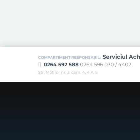
Serviciul Ach
COMPARTIMENT RESPONSABIL:
0264 592 588
0264 596 030 / 4402
Str. Moţilor nr. 3, cam. 4, 4 A, 5