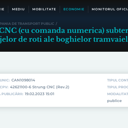
IE
MEDIU
MOBILITATE
ECONOMIE
MONITORUL OFICI
ANIA DE TRANSPORT PUBLIC
/
NC (cu comanda numerica) subteran
elor de roti ale boghielor tramvaie
CAN1098014
UNIC:
TIPUL CON
42621100-6 Strung CNC (Rev.2)
CPV:
TIPUL PROC
19.02.2023 15:01
 PUBLICĂRII:
MODALITAT
publice