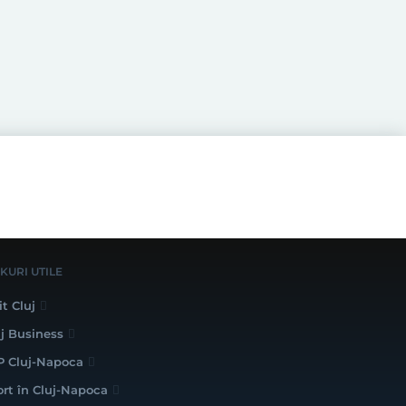
NKURI UTILE
it Cluj
uj Business
P Cluj-Napoca
ort în Cluj-Napoca