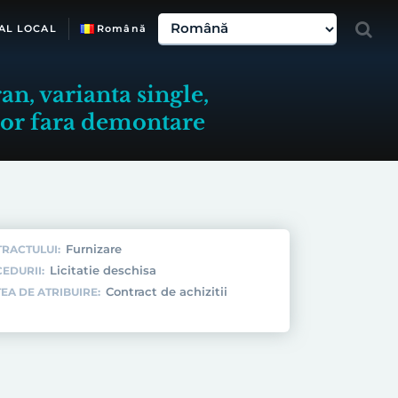
AL LOCAL
Română
, varianta single,
lor fara demontare
Furnizare
TRACTULUI:
Licitatie deschisa
EDURII:
Contract de achizitii
EA DE ATRIBUIRE: