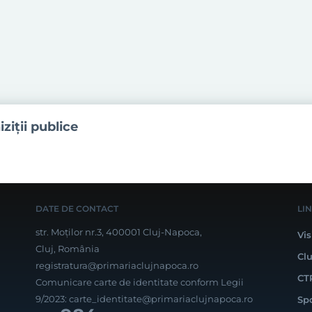
iziţii publice
DATE DE CONTACT
LI
str. Moților nr.3, 400001 Cluj-Napoca,
Vis
Cluj, România
Cl
registratura@primariaclujnapoca.ro
CT
Comunicare carte de identitate conform Legii
9/2023:
carte_identitate@primariaclujnapoca.ro
Sp