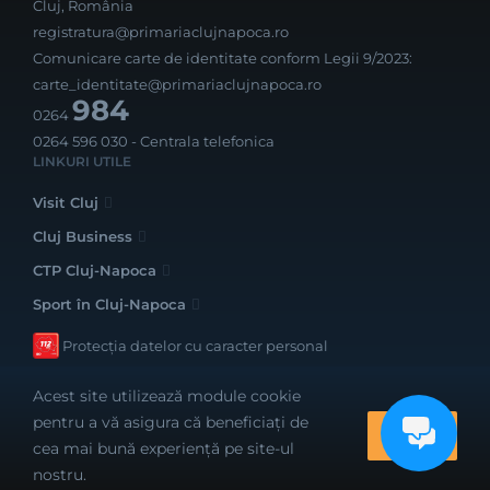
Cluj, România
registratura@primariaclujnapoca.ro
Comunicare carte de identitate conform Legii 9/2023:
carte_identitate@primariaclujnapoca.ro
984
0264
0264 596 030
- Centrala telefonica
LINKURI UTILE
Visit Cluj
Cluj Business
CTP Cluj-Napoca
Sport în Cluj-Napoca
Protecția datelor cu caracter personal
Acest site utilizează module cookie
pentru a vă asigura că beneficiați de
OK
cea mai bună experiență pe site-ul
Realizat cu bune intenții de către
nostru.