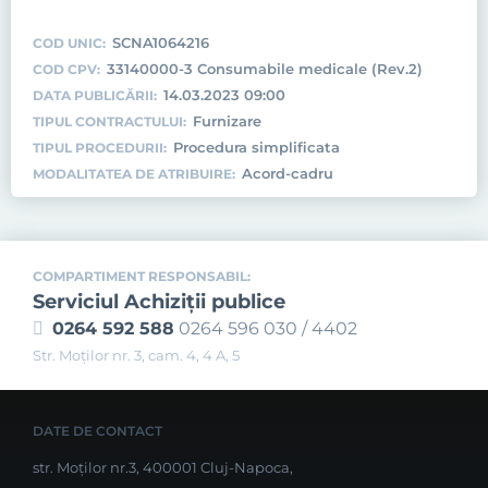
SCNA1064216
COD UNIC:
33140000-3 Consumabile medicale (Rev.2)
COD CPV:
14.03.2023 09:00
DATA PUBLICĂRII:
Furnizare
TIPUL CONTRACTULUI:
Procedura simplificata
TIPUL PROCEDURII:
Acord-cadru
MODALITATEA DE ATRIBUIRE:
COMPARTIMENT RESPONSABIL:
Serviciul Achiziţii publice
0264 592 588
0264 596 030 / 4402
Str. Moţilor nr. 3, cam. 4, 4 A, 5
DATE DE CONTACT
str. Moților nr.3, 400001 Cluj-Napoca,