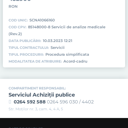
RON
SCNA1066160
COD UNIC:
85148000-8 Servicii de analize medicale
COD CPV:
(Rev.2)
10.03.2023 12:21
DATA PUBLICĂRII:
Servicii
TIPUL CONTRACTULUI:
Procedura simplificata
TIPUL PROCEDURII:
Acord-cadru
MODALITATEA DE ATRIBUIRE:
COMPARTIMENT RESPONSABIL:
Serviciul Achiziţii publice
0264 592 588
0264 596 030 / 4402
Str. Moţilor nr. 3, cam. 4, 4 A, 5