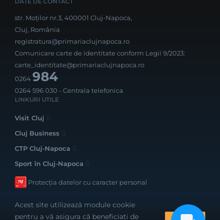
DATE DE CONTACT
str. Moților nr.3, 400001 Cluj-Napoca,
Cluj, România
registratura@primariaclujnapoca.ro
Comunicare carte de identitate conform Legii 9/2023:
carte_identitate@primariaclujnapoca.ro
984
0264
0264 596 030
- Centrala telefonica
LINKURI UTILE
Visit Cluj
Cluj Business
CTP Cluj-Napoca
Sport în Cluj-Napoca
Protecția datelor cu caracter personal
Acest site utilizează module cookie
pentru a vă asigura că beneficiați de