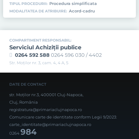
Procedura simplificata
TIPUL PROCEDURII:
Acord-cadru
MODALITATEA DE ATRIBUIRE:
COMPARTIMENT RESPONSABIL:
Serviciul Achiziţii publice
0264 592 588
0264 596 030 / 4402
Str. Moţilor nr. 3, cam. 4, 4 A, 5
DATE DE CONTACT
str. Moților nr.3, 400001 Cluj-Napoca,
Cluj, România
registratura@primariaclujnapoca.ro
Comunicare carte de identitate conform Legii 9/2023:
carte_identitate@primariaclujnapoca.ro
984
0264