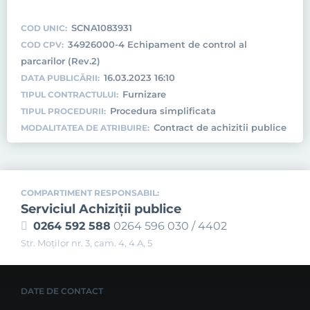
SCNA1083931
COD UNIC:
34926000-4 Echipament de control al
COD CPV:
parcarilor (Rev.2)
16.03.2023 16:10
DATA PUBLICĂRII:
Furnizare
TIPUL CONTRACTULUI:
Procedura simplificata
TIPUL PROCEDURII:
Contract de achizitii publice
MODALITATEA DE ATRIBUIRE:
COMPARTIMENT RESPONSABIL:
Serviciul Achiziţii publice
0264 592 588
0264 596 030 / 4402
Str. Moţilor nr. 3, cam. 4, 4 A, 5
DATE DE CONTACT