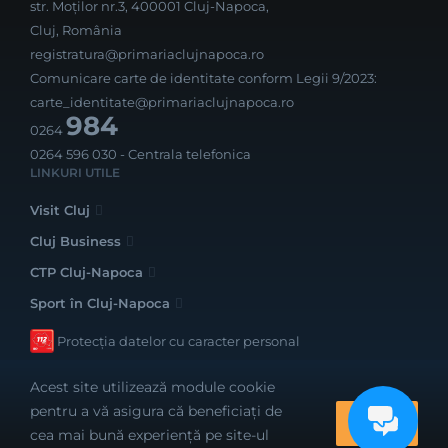
str. Moților nr.3, 400001 Cluj-Napoca,
Cluj, România
registratura@primariaclujnapoca.ro
Comunicare carte de identitate conform Legii 9/2023:
carte_identitate@primariaclujnapoca.ro
984
0264
0264 596 030
- Centrala telefonica
LINKURI UTILE
Visit Cluj
Cluj Business
CTP Cluj-Napoca
Sport în Cluj-Napoca
Protecția datelor cu caracter personal
Acest site utilizează module cookie
pentru a vă asigura că beneficiați de
OK
cea mai bună experiență pe site-ul
Realizat cu bune intenții de către