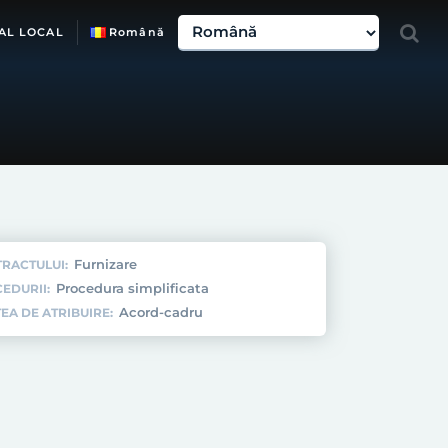
AL LOCAL
Română
Furnizare
TRACTULUI:
Procedura simplificata
EDURII:
Acord-cadru
EA DE ATRIBUIRE: