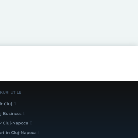
NKURI UTILE
it Cluj
uj Business
P Cluj-Napoca
ort în Cluj-Napoca