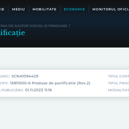
IE
MEDIU
MOBILITATE
ECONOMIE
MONITORUL OFICI
INA DE AJUTOR SOCIAL ȘI PENSIUNE
/
ficație
SCNA1094429
UNIC:
TIPUL CON
15811000-6 Produse de panificatie (Rev.2)
CPV:
TIPUL PROC
01.11.2023 11:16
 PUBLICĂRII:
MODALITAT