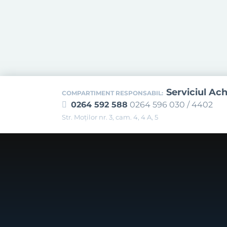
Serviciul Ach
COMPARTIMENT RESPONSABIL:
0264 592 588
0264 596 030 / 4402
Str. Moţilor nr. 3, cam. 4, 4 A, 5