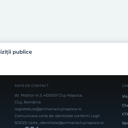
iziţii publice
DATE DE CONTACT
LI
str. Moților nr.3, 400001 Cluj-Napoca,
Vis
Cluj, România
Cl
registratura@primariaclujnapoca.ro
CT
Comunicare carte de identitate conform Legii
9/2023:
carte_identitate@primariaclujnapoca.ro
Sp