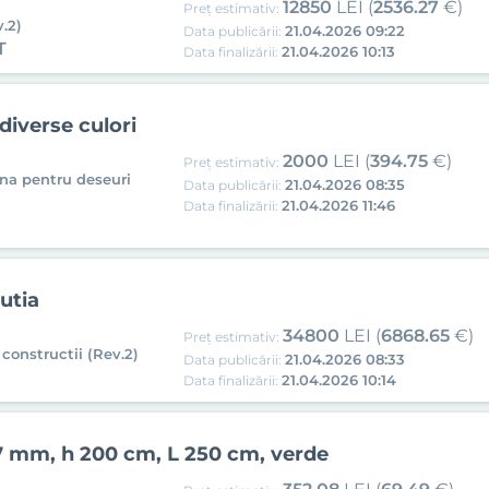
12850
LEI (
2536.27
€)
Preț estimativ:
.2)
21.04.2026 09:22
Data publicării:
T
21.04.2026 10:13
Data finalizării:
 diverse culori
2000
LEI (
394.75
€)
Preț estimativ:
ena pentru deseuri
21.04.2026 08:35
Data publicării:
21.04.2026 11:46
Data finalizării:
utia
34800
LEI (
6868.65
€)
Preț estimativ:
 constructii (Rev.2)
21.04.2026 08:33
Data publicării:
21.04.2026 10:14
Data finalizării:
7 mm, h 200 cm, L 250 cm, verde