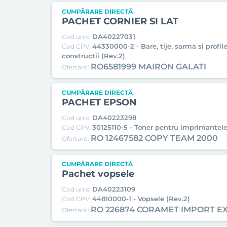
CUMPĂRARE DIRECTĂ
PACHET CORNIER SI LAT
DA40227031
Cod unic:
44330000-2 - Bare, tije, sarma si profile
Cod CPV:
constructii (Rev.2)
RO6581999 MAIRON GALATI
Ofertant:
CUMPĂRARE DIRECTĂ
PACHET EPSON
DA40223298
Cod unic:
30125110-5 - Toner pentru imprimantele 
Cod CPV:
RO 12467582 COPY TEAM 2000
Ofertant:
CUMPĂRARE DIRECTĂ
Pachet vopsele
DA40223109
Cod unic:
44810000-1 - Vopsele (Rev.2)
Cod CPV:
RO 226874 CORAMET IMPORT EX
Ofertant: