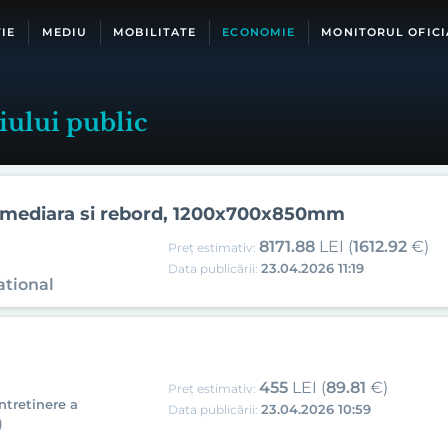
IE
MEDIU
MOBILITATE
ECONOMIE
MONITORUL OFICI
ului public
ermediara si rebord, 1200x700x850mm
8171.88
LEI (
1612.92
€)
Preț estimativ:
23.04.2026 11:19
Data publicării:
ational
455
LEI (
89.81
€)
Preț estimativ:
intretinere a
23.04.2026 10:59
Data publicării:
)