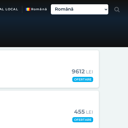
AL LOCAL
Română
9612
LEI
OFERTARE
455
LEI
OFERTARE