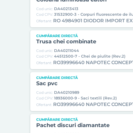
DA40213413
Cod unic:
31532900-3 - Corpuri fluorescente de il
Cod CPV:
RO 4984901 DIODOR IMPORT E
Ofertant:
CUMPĂRARE DIRECTĂ
Trusa chei combinate
DA40211044
Cod unic:
44512500-7 - Chei de piulite (Rev.2)
Cod CPV:
RO39996640 NAPOTEC CONCEP
Ofertant:
CUMPĂRARE DIRECTĂ
Sac pvc
DA40210989
Cod unic:
18936000-9 - Saci textili (Rev.2)
Cod CPV:
RO39996640 NAPOTEC CONCEP
Ofertant:
CUMPĂRARE DIRECTĂ
Pachet discuri diamantate