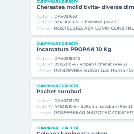
CUMPĂRARE DIRECTĂ
Cherestea molid tivita- diverse di
DA40216631
Cod unic:
03419000-0 - Cherestea (Rev.2)
Cod CPV:
RO27502165 ASY LEMN CONSTR
Ofertant:
CUMPĂRARE DIRECTĂ
Incarcatura PROPAN 10 Kg
DA40215040
Cod unic:
09122110-4 - Propan lichefiat (Rev.2)
Cod CPV:
RO 8297854 Butan Gas Romania
Ofertant:
CUMPĂRARE DIRECTĂ
Pachet suruburi
DA40213472
Cod unic:
44531510-9 - Bolturi si suruburi (Rev.2)
Cod CPV:
RO39996640 NAPOTEC CONCEP
Ofertant:
CUMPĂRARE DIRECTĂ
Coloana luminoasa eaton