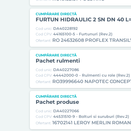
CUMPĂRARE DIRECTĂ
FURTUN HIDRAULIC 2 SN DN 40 L
DA40228192
Cod unic:
44165100-5 - Furtunuri (Rev.2)
Cod CPV:
RO 24632608 PROFLEX TRANSIL
Ofertant:
CUMPĂRARE DIRECTĂ
Pachet rulmenti
DA40227086
Cod unic:
44442000-0 - Rulmenti cu role (Rev.2)
Cod CPV:
RO39996640 NAPOTEC CONCEP
Ofertant:
CUMPĂRARE DIRECTĂ
Pachet produse
DA40227066
Cod unic:
44531510-9 - Bolturi si suruburi (Rev.2)
Cod CPV:
16702141 LEROY MERLIN ROMAN
Ofertant: