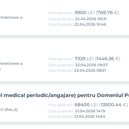
3900
LEI (
769.76
€)
Preț estimativ:
intretinere a
22.04.2026 09:31
Data publicării:
22.04.2026 10:46
Data finalizării:
7329
LEI (
1446.56
€)
Preț estimativ:
intretinere a
22.04.2026 09:27
Data publicării:
)
23.04.2026 08:21
Data finalizării:
rol medical periodic/angajare) pentru Domeniul 
68400
LEI (
13500.44
€)
Preț estimativ:
ii (Rev.2)
21.04.2026 14:19
Data publicării:
21.04.2026 14:54
Data finalizării: