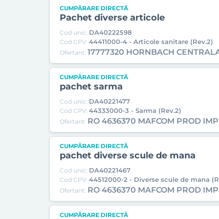
CUMPĂRARE DIRECTĂ
Pachet diverse articole
DA40222598
Cod unic:
44411000-4 - Articole sanitare (Rev.2)
Cod CPV:
17777320 HORNBACH CENTRALA
Ofertant:
CUMPĂRARE DIRECTĂ
pachet sarma
DA40221477
Cod unic:
44333000-3 - Sarma (Rev.2)
Cod CPV:
RO 4636370 MAFCOM PROD IM
Ofertant:
CUMPĂRARE DIRECTĂ
pachet diverse scule de mana
DA40221467
Cod unic:
44512000-2 - Diverse scule de mana (R
Cod CPV:
RO 4636370 MAFCOM PROD IM
Ofertant:
CUMPĂRARE DIRECTĂ