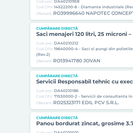
DA40210958
Cod unic:
14522200-8 - Diamante industriale (Rev
Cod CPV:
RO39996640 NAPOTEC CONCEP
Ofertant:
CUMPĂRARE DIRECTĂ
Saci menajeri 120 litri, 25 microni –
DA40210212
Cod unic:
19640000-4 - Saci si pungi din polietil
Cod CPV:
(Rev.2)
RO13941780 JOVAN
Ofertant:
CUMPĂRARE DIRECTĂ
Servicii Responsabil tehnic cu exec
DA40210186
Cod unic:
71530000-2 - Servicii de consultanta in
Cod CPV:
RO25323171 EDIL PCV S.R.L.
Ofertant:
CUMPĂRARE DIRECTĂ
Panou bordurat zincat, grosime 3.
DA40210031
Cod unic: