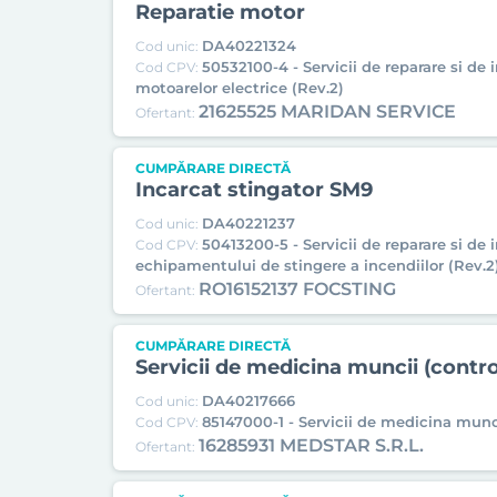
Reparatie motor
DA40221324
Cod unic:
50532100-4 - Servicii de reparare si de 
Cod CPV:
motoarelor electrice (Rev.2)
21625525 MARIDAN SERVICE
Ofertant:
CUMPĂRARE DIRECTĂ
Incarcat stingator SM9
DA40221237
Cod unic:
50413200-5 - Servicii de reparare si de 
Cod CPV:
echipamentului de stingere a incendiilor (Rev.2
RO16152137 FOCSTING
Ofertant:
CUMPĂRARE DIRECTĂ
Servicii de medicina muncii (cont
DA40217666
Cod unic:
85147000-1 - Servicii de medicina munc
Cod CPV:
16285931 MEDSTAR S.R.L.
Ofertant: