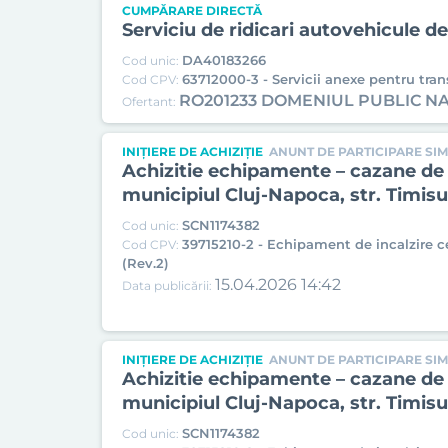
CUMPĂRARE DIRECTĂ
Serviciu de ridicari autovehicule d
DA40183266
Cod unic:
63712000-3 - Servicii anexe pentru trans
Cod CPV:
RO201233 DOMENIUL PUBLIC NA
Ofertant:
INIȚIERE DE ACHIZIȚIE
ANUNT DE PARTICIPARE SIM
Achizitie echipamente – cazane de p
municipiul Cluj-Napoca, str. Timisulu
SCN1174382
Cod unic:
39715210-2 - Echipament de incalzire c
Cod CPV:
(Rev.2)
15.04.2026 14:42
Data publicării:
INIȚIERE DE ACHIZIȚIE
ANUNT DE PARTICIPARE SIM
Achizitie echipamente – cazane de p
municipiul Cluj-Napoca, str. Timisulu
SCN1174382
Cod unic: