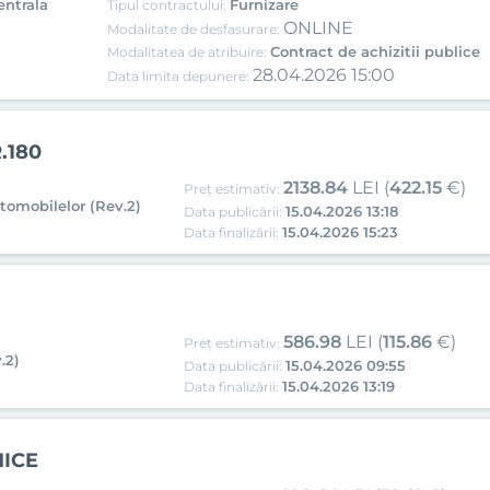
entrala
Furnizare
Tipul contractului:
ONLINE
Modalitate de desfasurare:
Contract de achizitii publice
Modalitatea de atribuire:
28.04.2026 15:00
Data limita depunere:
.180
2138.84
LEI (
422.15
€)
Preț estimativ:
utomobilelor (Rev.2)
15.04.2026 13:18
Data publicării:
15.04.2026 15:23
Data finalizării:
586.98
LEI (
115.86
€)
Preț estimativ:
.2)
15.04.2026 09:55
Data publicării:
15.04.2026 13:19
Data finalizării:
MICE