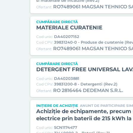
si materiale de incalzire (Rev.2)
RO7489061 MAGSAN TEHNICO S
Ofertant:
CUMPĂRARE DIRECTĂ
MATERIALE CURATENIE
DA40207152
Cod unic:
39831240-0 - Produse de curatenie (Rev
Cod CPV:
RO7489061 MAGSAN TEHNICO S
Ofertant:
CUMPĂRARE DIRECTĂ
DETERGENT FREE UNIVERSAL LA
DA40203881
Cod unic:
39831200-8 - Detergenti (Rev.2)
Cod CPV:
RO 2816464 DEDEMAN S.R.L.
Ofertant:
INIȚIERE DE ACHIZIȚIE
ANUNT DE PARTICIPARE SIM
Achiziție de echipamente, precum și
electrice prin baterii de 215 kWh l
SCN1174477
Cod unic: