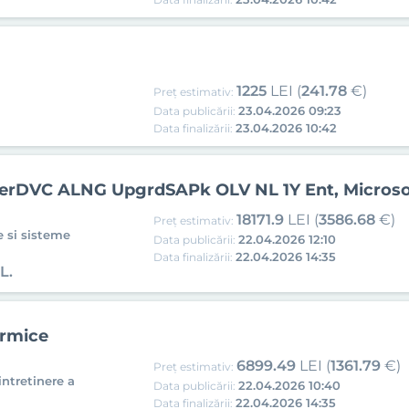
1225
LEI (
241.78
€)
Preț estimativ:
23.04.2026 09:23
Data publicării:
23.04.2026 10:42
Data finalizării:
perDVC ALNG UpgrdSAPk OLV NL 1Y Ent, Micros
18171.9
LEI (
3586.68
€)
Preț estimativ:
 si sisteme
22.04.2026 12:10
Data publicării:
22.04.2026 14:35
Data finalizării:
L.
ermice
6899.49
LEI (
1361.79
€)
Preț estimativ:
intretinere a
22.04.2026 10:40
Data publicării:
22.04.2026 14:35
Data finalizării: