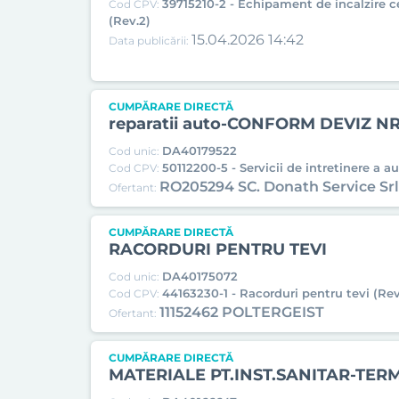
39715210-2 - Echipament de incalzire c
Cod CPV:
(Rev.2)
15.04.2026 14:42
Data publicării:
CUMPĂRARE DIRECTĂ
reparatii auto-CONFORM DEVIZ NR
DA40179522
Cod unic:
50112200-5 - Servicii de intretinere a a
Cod CPV:
RO205294 SC. Donath Service Srl
Ofertant:
CUMPĂRARE DIRECTĂ
RACORDURI PENTRU TEVI
DA40175072
Cod unic:
44163230-1 - Racorduri pentru tevi (Rev
Cod CPV:
11152462 POLTERGEIST
Ofertant:
CUMPĂRARE DIRECTĂ
MATERIALE PT.INST.SANITAR-TER