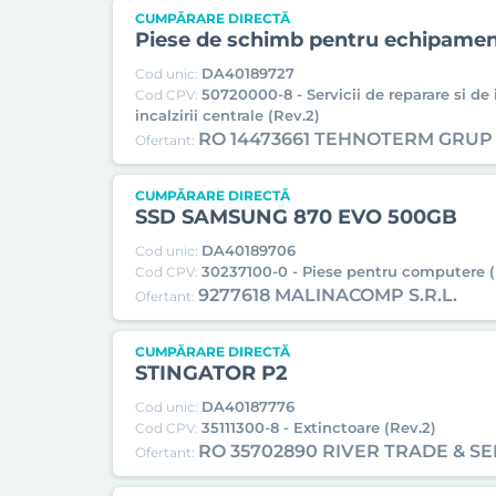
CUMPĂRARE DIRECTĂ
Piese de schimb pentru echipament
DA40189727
Cod unic:
50720000-8 - Servicii de reparare si de 
Cod CPV:
incalzirii centrale (Rev.2)
RO 14473661 TEHNOTERM GRUP S
Ofertant:
CUMPĂRARE DIRECTĂ
SSD SAMSUNG 870 EVO 500GB
DA40189706
Cod unic:
30237100-0 - Piese pentru computere (
Cod CPV:
9277618 MALINACOMP S.R.L.
Ofertant:
CUMPĂRARE DIRECTĂ
STINGATOR P2
DA40187776
Cod unic:
35111300-8 - Extinctoare (Rev.2)
Cod CPV:
RO 35702890 RIVER TRADE & SE
Ofertant: