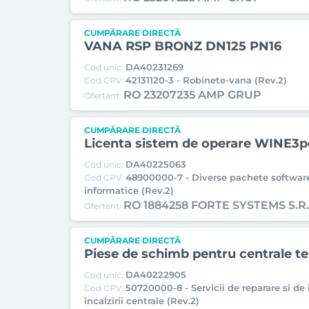
CUMPĂRARE DIRECTĂ
VANA RSP BRONZ DN125 PN16
DA40231269
Cod unic:
42131120-3 - Robinete-vana (Rev.2)
Cod CPV:
RO 23207235 AMP GRUP
Ofertant:
CUMPĂRARE DIRECTĂ
Licenta sistem de operare WINE3
DA40225063
Cod unic:
48900000-7 - Diverse pachete software
Cod CPV:
informatice (Rev.2)
RO 1884258 FORTE SYSTEMS S.R.
Ofertant:
CUMPĂRARE DIRECTĂ
Piese de schimb pentru centrale t
DA40222905
Cod unic:
50720000-8 - Servicii de reparare si de 
Cod CPV:
incalzirii centrale (Rev.2)