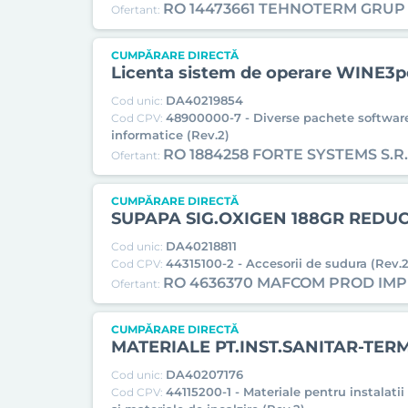
RO 14473661 TEHNOTERM GRUP S
Ofertant:
CUMPĂRARE DIRECTĂ
Licenta sistem de operare WINE3
DA40219854
Cod unic:
48900000-7 - Diverse pachete software
Cod CPV:
informatice (Rev.2)
RO 1884258 FORTE SYSTEMS S.R.
Ofertant:
CUMPĂRARE DIRECTĂ
SUPAPA SIG.OXIGEN 188GR REDU
DA40218811
Cod unic:
44315100-2 - Accesorii de sudura (Rev.2
Cod CPV:
RO 4636370 MAFCOM PROD IM
Ofertant:
CUMPĂRARE DIRECTĂ
MATERIALE PT.INST.SANITAR-TER
DA40207176
Cod unic:
44115200-1 - Materiale pentru instalatii
Cod CPV: