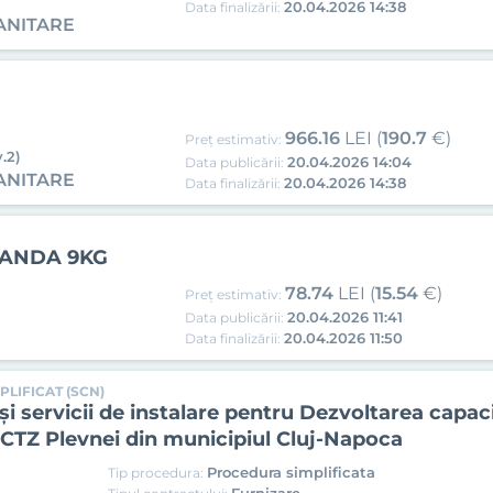
20.04.2026 14:38
Data finalizării:
ANITARE
966.16
LEI (
190.7
€)
Preț estimativ:
.2)
20.04.2026 14:04
Data publicării:
ANITARE
20.04.2026 14:38
Data finalizării:
VANDA 9KG
78.74
LEI (
15.54
€)
Preț estimativ:
20.04.2026 11:41
Data publicării:
20.04.2026 11:50
Data finalizării:
PLIFICAT (SCN)
 servicii de instalare pentru Dezvoltarea capaci
a CTZ Plevnei din municipiul Cluj-Napoca
Procedura simplificata
Tip procedura: