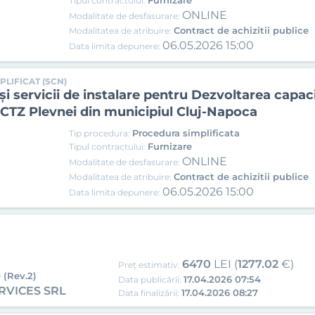
Furnizare
Tipul contractului:
ONLINE
Modalitate de desfasurare:
Contract de achizitii publice
Modalitatea de atribuire:
06.05.2026 15:00
Data limita depunere:
PLIFICAT (SCN)
 servicii de instalare pentru Dezvoltarea capaci
a CTZ Plevnei din municipiul Cluj-Napoca
Procedura simplificata
Tip procedura:
Furnizare
Tipul contractului:
ONLINE
Modalitate de desfasurare:
Contract de achizitii publice
Modalitatea de atribuire:
06.05.2026 15:00
Data limita depunere:
6470
LEI (
1277.02
€)
Preț estimativ:
 (Rev.2)
17.04.2026 07:54
Data publicării:
RVICES SRL
17.04.2026 08:27
Data finalizării: