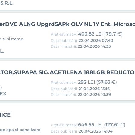
.R.L.
perDVC ALNG UpgrdSAPk OLV NL 1Y Ent, Micros
403.82
LEI (
79.7
€)
Preț estimativ:
 si sisteme
22.04.2026 07:40
Data publicării:
22.04.2026 14:35
Data finalizării:
L.
CTOR,SUPAPA SIG.ACETILENA 188LGB REDUCTO
292
LEI (
57.63
€)
Preț estimativ:
)
21.04.2026 15:16
Data publicării:
PEX
22.04.2026 10:39
Data finalizării:
MICE
646.55
LEI (
127.61
€)
Preț estimativ:
 de apa si canalizare
20.04.2026 14:04
Data publicării: