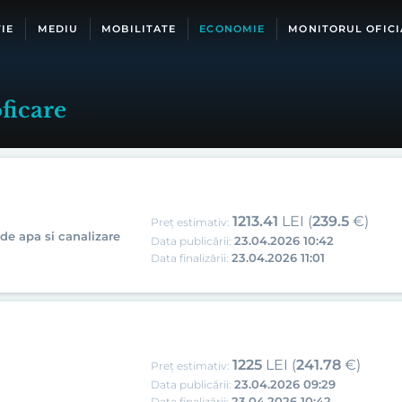
IE
MEDIU
MOBILITATE
ECONOMIE
MONITORUL OFICI
ficare
1213.41
LEI (
239.5
€)
Preț estimativ:
 de apa si canalizare
23.04.2026 10:42
Data publicării:
23.04.2026 11:01
Data finalizării:
1225
LEI (
241.78
€)
Preț estimativ:
23.04.2026 09:29
Data publicării:
23.04.2026 10:42
Data finalizării: