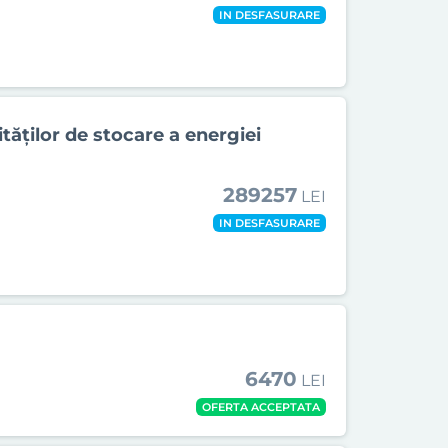
IN DESFASURARE
tăților de stocare a energiei
289257
LEI
IN DESFASURARE
6470
LEI
OFERTA ACCEPTATA