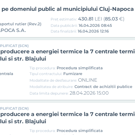
e pe domeniul public al municipiului Cluj-Napoca
430.81
LEI (
85.03
€)
Preț estimativ:
portul rutier (Rev.2)
16.04.2026 08:45
Data publicării:
POCA S.A.
16.04.2026 12:16
Data finalizării:
PLIFICAT (SCN)
roducere a energiei termice la 7 centrale termic
i si str. Blajului
Procedura simplificata
Tip procedura:
entrala
Furnizare
Tipul contractului:
ONLINE
Modalitate de desfasurare:
Contract de achizitii publice
Modalitatea de atribuire:
28.04.2026 15:00
Data limita depunere:
PLIFICAT (SCN)
roducere a energiei termice la 7 centrale termic
i si str. Blajului
Procedura simplificata
Tip procedura: