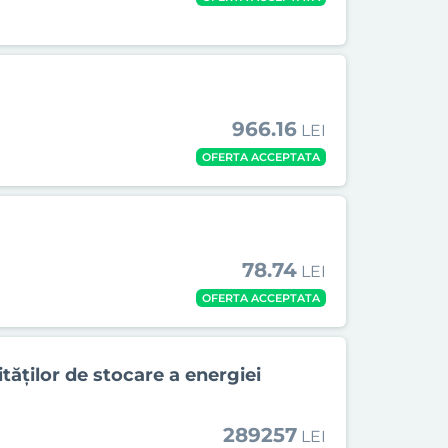
966.16
LEI
OFERTA ACCEPTATA
78.74
LEI
OFERTA ACCEPTATA
tăților de stocare a energiei
289257
LEI