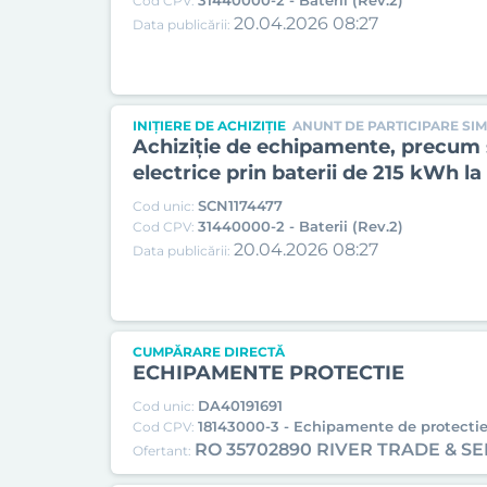
31440000-2 - Baterii (Rev.2)
Cod CPV:
20.04.2026 08:27
Data publicării:
INIȚIERE DE ACHIZIȚIE
ANUNT DE PARTICIPARE SIM
Achiziție de echipamente, precum și
electrice prin baterii de 215 kWh l
SCN1174477
Cod unic:
31440000-2 - Baterii (Rev.2)
Cod CPV:
20.04.2026 08:27
Data publicării:
CUMPĂRARE DIRECTĂ
ECHIPAMENTE PROTECTIE
DA40191691
Cod unic:
18143000-3 - Echipamente de protectie
Cod CPV:
RO 35702890 RIVER TRADE & SE
Ofertant: