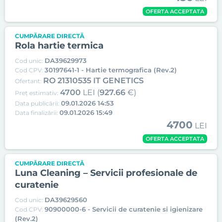
OFERTA ACCEPTATA
CUMPĂRARE DIRECTĂ
Rola hartie termica
DA39629973
Cod unic:
30197641-1 - Hartie termografica (Rev.2)
Cod CPV:
RO 21310535 IT GENETICS
Ofertant:
4700
LEI (
927.66
€)
Preț estimativ:
09.01.2026 14:53
Data publicării:
09.01.2026 15:49
Data finalizării:
4700
LEI
OFERTA ACCEPTATA
CUMPĂRARE DIRECTĂ
Luna Cleaning – Servicii profesionale de
curatenie
DA39629560
Cod unic:
90900000-6 - Servicii de curatenie si igienizare
Cod CPV:
(Rev.2)