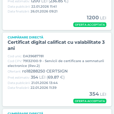
1200
LEI (
236.85
€)
Preț estimativ:
22.01.2026 11:41
Data publicării:
26.01.2026 09:21
Data finalizării:
1200
LEI
OFERTA ACCEPTATA
CUMPĂRARE DIRECTĂ
Certificat digital calificat cu valabilitate 3
ani
DA39687781
Cod unic:
79132100-9 - Servicii de certificare a semnaturii
Cod CPV:
electronice (Rev.2)
ro18288250 CERTSIGN
Ofertant:
354
LEI (
69.87
€)
Preț estimativ:
21.01.2026 13:44
Data publicării:
22.01.2026 11:39
Data finalizării:
354
LEI
OFERTA ACCEPTATA
CUMPĂRARE DIRECTĂ