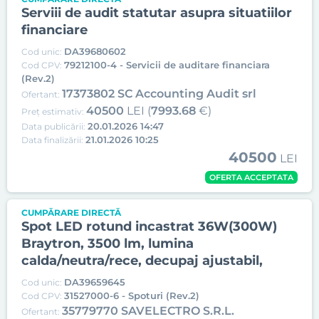
Serviii de audit statutar asupra situatiilor
financiare
DA39680602
Cod unic:
79212100-4 - Servicii de auditare financiara
Cod CPV:
(Rev.2)
17373802 SC Accounting Audit srl
Ofertant:
40500
LEI (
7993.68
€)
Preț estimativ:
20.01.2026 14:47
Data publicării:
21.01.2026 10:25
Data finalizării:
40500
LEI
OFERTA ACCEPTATA
CUMPĂRARE DIRECTĂ
Spot LED rotund incastrat 36W(300W)
Braytron, 3500 lm, lumina
calda/neutra/rece, decupaj ajustabil,
DA39659645
Cod unic:
31527000-6 - Spoturi (Rev.2)
Cod CPV:
35779770 SAVELECTRO S.R.L.
Ofertant: