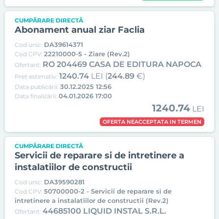
CUMPĂRARE DIRECTĂ
Abonament anual ziar Faclia
DA39614371
Cod unic:
22210000-5 - Ziare (Rev.2)
Cod CPV:
RO 204469 CASA DE EDITURA NAPOCA
Ofertant:
1240.74
LEI (
244.89
€)
Preț estimativ:
30.12.2025 12:56
Data publicării:
04.01.2026 17:00
Data finalizării:
1240.74
LEI
OFERTA NEACCEPTATA IN TERMEN
CUMPĂRARE DIRECTĂ
Servicii de reparare si de intretinere a
instalatiilor de constructii
DA39590281
Cod unic:
50700000-2 - Servicii de reparare si de
Cod CPV:
intretinere a instalatiilor de constructii (Rev.2)
44685100 LIQUID INSTAL S.R.L.
Ofertant: