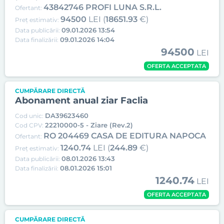
43842746 PROFI LUNA S.R.L.
Ofertant:
94500
LEI (
18651.93
€)
Preț estimativ:
09.01.2026 13:54
Data publicării:
09.01.2026 14:04
Data finalizării:
94500
LEI
OFERTA ACCEPTATA
CUMPĂRARE DIRECTĂ
Abonament anual ziar Faclia
DA39623460
Cod unic:
22210000-5 - Ziare (Rev.2)
Cod CPV:
RO 204469 CASA DE EDITURA NAPOCA
Ofertant:
1240.74
LEI (
244.89
€)
Preț estimativ:
08.01.2026 13:43
Data publicării:
08.01.2026 15:01
Data finalizării:
1240.74
LEI
OFERTA ACCEPTATA
CUMPĂRARE DIRECTĂ