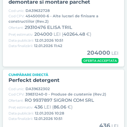
demontare si montare parchet
DA39632728
Cod unic:
45450000-6 - Alte lucrari de finisare a
Cod CPV:
constructiilor (Rev.2)
29310476 ELISA TRIL
Ofertant:
204000
LEI (
40264.48
€)
Preț estimativ:
12.01.2026 10:51
Data publicării:
12.01.2026 11:42
Data finalizării:
204000
LEI
OFERTA ACCEPTATA
CUMPĂRARE DIRECTĂ
Perfeckt detergent
DA39632302
Cod unic:
39831240-0 - Produse de curatenie (Rev.2)
Cod CPV:
RO 9937897 SIGRON COM SRL
Ofertant:
436
LEI (
86.06
€)
Preț estimativ:
12.01.2026 10:28
Data publicării:
12.01.2026 10:51
Data finalizării:
436
LEI