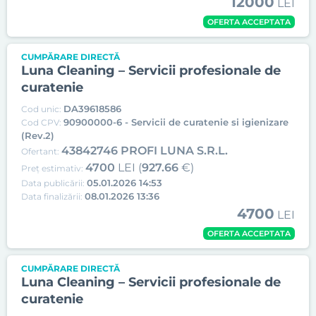
12000
LEI
OFERTA ACCEPTATA
CUMPĂRARE DIRECTĂ
Luna Cleaning – Servicii profesionale de
curatenie
DA39618586
Cod unic:
90900000-6 - Servicii de curatenie si igienizare
Cod CPV:
(Rev.2)
43842746 PROFI LUNA S.R.L.
Ofertant:
4700
LEI (
927.66
€)
Preț estimativ:
05.01.2026 14:53
Data publicării:
08.01.2026 13:36
Data finalizării:
4700
LEI
OFERTA ACCEPTATA
CUMPĂRARE DIRECTĂ
Luna Cleaning – Servicii profesionale de
curatenie