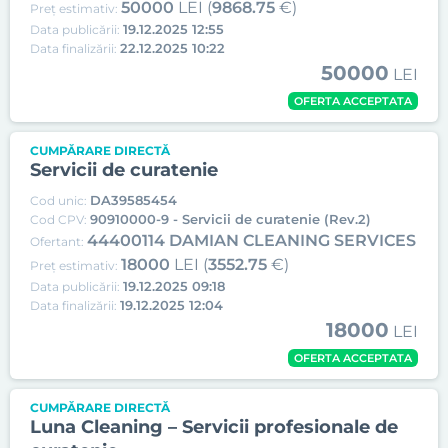
50000
LEI (
9868.75
€)
Preț estimativ:
19.12.2025 12:55
Data publicării:
22.12.2025 10:22
Data finalizării:
50000
LEI
OFERTA ACCEPTATA
CUMPĂRARE DIRECTĂ
Servicii de curatenie
DA39585454
Cod unic:
90910000-9 - Servicii de curatenie (Rev.2)
Cod CPV:
44400114 DAMIAN CLEANING SERVICES
Ofertant:
18000
LEI (
3552.75
€)
Preț estimativ:
19.12.2025 09:18
Data publicării:
19.12.2025 12:04
Data finalizării:
18000
LEI
OFERTA ACCEPTATA
CUMPĂRARE DIRECTĂ
Luna Cleaning – Servicii profesionale de