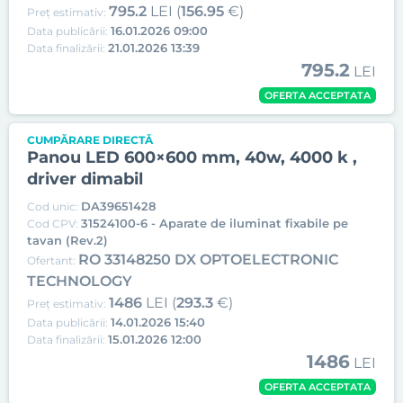
795.2
LEI (
156.95
€)
Preț estimativ:
16.01.2026 09:00
Data publicării:
21.01.2026 13:39
Data finalizării:
795.2
LEI
OFERTA ACCEPTATA
CUMPĂRARE DIRECTĂ
Panou LED 600×600 mm, 40w, 4000 k ,
driver dimabil
DA39651428
Cod unic:
31524100-6 - Aparate de iluminat fixabile pe
Cod CPV:
tavan (Rev.2)
RO 33148250 DX OPTOELECTRONIC
Ofertant:
TECHNOLOGY
1486
LEI (
293.3
€)
Preț estimativ:
14.01.2026 15:40
Data publicării:
15.01.2026 12:00
Data finalizării:
1486
LEI
OFERTA ACCEPTATA