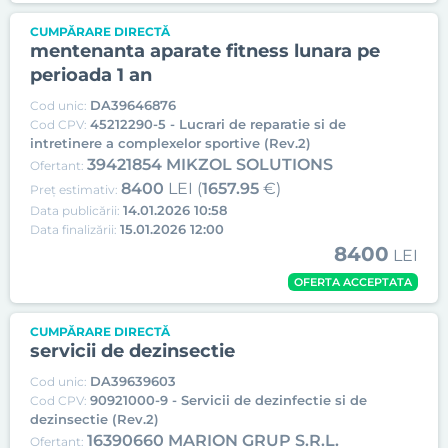
CUMPĂRARE DIRECTĂ
mentenanta aparate fitness lunara pe
perioada 1 an
DA39646876
Cod unic:
45212290-5 - Lucrari de reparatie si de
Cod CPV:
intretinere a complexelor sportive (Rev.2)
39421854 MIKZOL SOLUTIONS
Ofertant:
8400
LEI (
1657.95
€)
Preț estimativ:
14.01.2026 10:58
Data publicării:
15.01.2026 12:00
Data finalizării:
8400
LEI
OFERTA ACCEPTATA
CUMPĂRARE DIRECTĂ
servicii de dezinsectie
DA39639603
Cod unic:
90921000-9 - Servicii de dezinfectie si de
Cod CPV:
dezinsectie (Rev.2)
16390660 MARION GRUP S.R.L.
Ofertant: