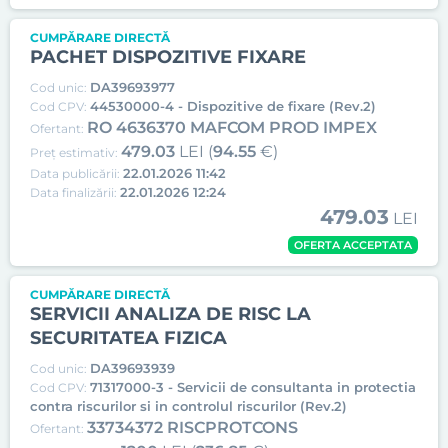
CUMPĂRARE DIRECTĂ
PACHET DISPOZITIVE FIXARE
DA39693977
Cod unic:
44530000-4 - Dispozitive de fixare (Rev.2)
Cod CPV:
RO 4636370 MAFCOM PROD IMPEX
Ofertant:
479.03
LEI (
94.55
€)
Preț estimativ:
22.01.2026 11:42
Data publicării:
22.01.2026 12:24
Data finalizării:
479.03
LEI
OFERTA ACCEPTATA
CUMPĂRARE DIRECTĂ
SERVICII ANALIZA DE RISC LA
SECURITATEA FIZICA
DA39693939
Cod unic:
71317000-3 - Servicii de consultanta in protectia
Cod CPV:
contra riscurilor si in controlul riscurilor (Rev.2)
33734372 RISCPROTCONS
Ofertant: