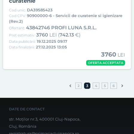
curatenie
DA39585423
Cod unic:
90900000-6 - Servicii de curatenie si igienizare
Cod CPV:
(Rev.2)
43842746 PROFI LUNA S.R.L.
Ofertant:
3760
LEI (
742.13
€)
Preț estimativ:
19.12.2025 09:17
Data publicării:
27.12.2025 13:05
Data finalizării:
3760
LEI
OFERTA ACCEPTATA
2
3
4
5
6
DATE DE CONTACT
str. Moților nr.3, 400001 Cluj-Napoca,
Cluj, România
registratura@primariaclujnapoca.ro