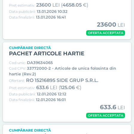
23600
LEI (
4658.05
€)
Preț estimativ:
13.01.2026 10:32
Data publicării:
13.01.2026 16:41
Data finalizării:
23600
LEI
OFERTA ACCEPTATA
CUMPĂRARE DIRECTĂ
PACHET ARTICOLE HARTIE
DA39634065
Cod unic:
33772000-2 - Articole de unica folosinta din
Cod CPV:
hartie (Rev.2)
RO 15216895 SIDE GRUP S.R.L.
Ofertant:
633.6
LEI (
125.06
€)
Preț estimativ:
12.01.2026 12:12
Data publicării:
12.01.2026 16:01
Data finalizării:
633.6
LEI
OFERTA ACCEPTATA
CUMPĂRARE DIRECTĂ