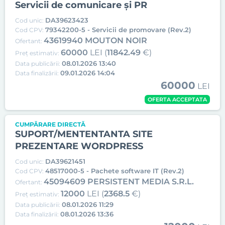
Servicii de comunicare și PR
DA39623423
Cod unic:
79342200-5 - Servicii de promovare (Rev.2)
Cod CPV:
43619940 MOUTON NOIR
Ofertant:
60000
LEI (
11842.49
€)
Preț estimativ:
08.01.2026 13:40
Data publicării:
09.01.2026 14:04
Data finalizării:
60000
LEI
OFERTA ACCEPTATA
CUMPĂRARE DIRECTĂ
SUPORT/MENTENTANTA SITE
PREZENTARE WORDPRESS
DA39621451
Cod unic:
48517000-5 - Pachete software IT (Rev.2)
Cod CPV:
45094609 PERSISTENT MEDIA S.R.L.
Ofertant:
12000
LEI (
2368.5
€)
Preț estimativ:
08.01.2026 11:29
Data publicării:
08.01.2026 13:36
Data finalizării: