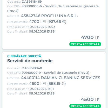
DA39618469
Cod unic:
90900000-6 - Servicii de curatenie si igienizare
Cod CPV:
(Rev.2)
43842746 PROFI LUNA S.R.L.
Ofertant:
4700
LEI (
927.66
€)
Preț estimativ:
05.01.2026 14:23
Data publicării:
08.01.2026 13:36
Data finalizării:
4700
LEI
OFERTA ACCEPTATA
CUMPĂRARE DIRECTĂ
Servicii de curatenie
DA39618048
Cod unic:
90910000-9 - Servicii de curatenie (Rev.2)
Cod CPV:
44400114 DAMIAN CLEANING SERVICES
Ofertant:
4500
LEI (
888.19
€)
Preț estimativ:
05.01.2026 13:11
Data publicării:
05.01.2026 13:38
Data finalizării:
4500
LEI
OFERTA ACCEPTATA