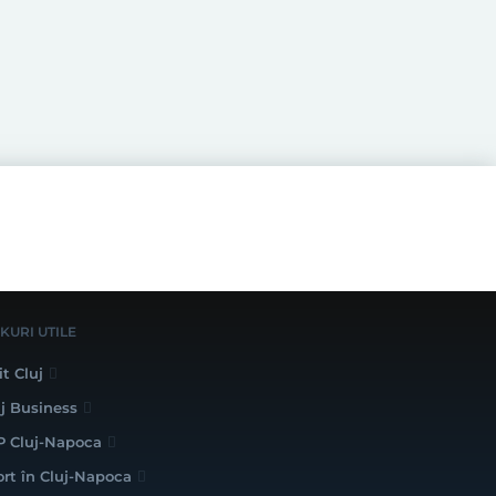
NKURI UTILE
it Cluj
uj Business
P Cluj-Napoca
ort în Cluj-Napoca