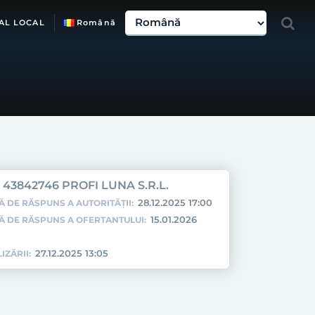
AL LOCAL
Română
43842746 PROFI LUNA S.R.L.
28.12.2025 17:00
Ă DE RĂSPUNS A AUTORITĂȚII:
15.01.2026
TĂ DE RĂSPUNS A OFERTANTULUI:
27.12.2025 13:05
IZĂRII: