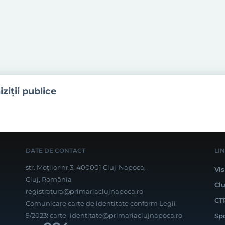
iziţii publice
DATE DE CONTACT
LI
str. Moților nr.3, 400001 Cluj-Napoca,
Vis
Cluj, România
Cl
registratura@primariaclujnapoca.ro
CT
Comunicare carte de identitate conform Legii
9/2023:
carte_identitate@primariaclujnapoca.ro
Sp