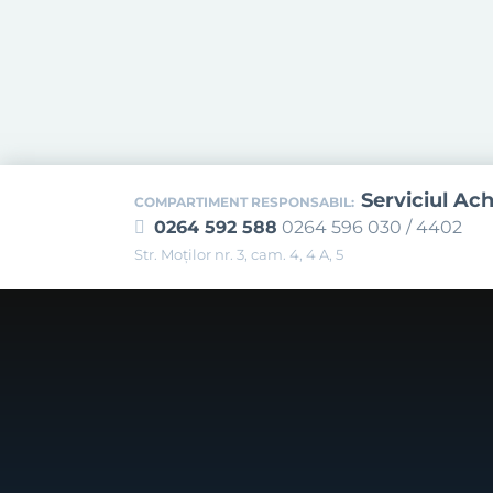
Serviciul Ach
COMPARTIMENT RESPONSABIL:
0264 592 588
0264 596 030 / 4402
Str. Moţilor nr. 3, cam. 4, 4 A, 5