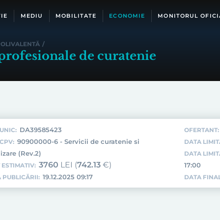
IE
MEDIU
MOBILITATE
ECONOMIE
MONITORUL OFICI
POLIVALENTĂ
/
profesionale de curatenie
DA39585423
UNIC:
OFERTANT:
90900000-6 - Servicii de curatenie si
CPV:
DATA LIMIT
izare (Rev.2)
DATA LIMI
3760
LEI (
742.13
€)
17:00
 ESTIMATIV:
19.12.2025 09:17
 PUBLICĂRII:
DATA FINAL