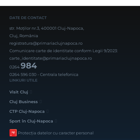
DATE DE CONTACT
str. Moților nr.3, 400001 Cluj-Napoca,
Cluj, România
registratura@primariaclujnapoca.ro
Comunicare carte de identitate conform Legii 9/2023:
carte_identitate@primariaclujnapoca.ro
984
0264
0264 596 030
- Centrala telefonica
LINKURI UTILE
Visit Cluj
Cluj Business
CTP Cluj-Napoca
Sport în Cluj-Napoca
Protecția datelor cu caracter personal