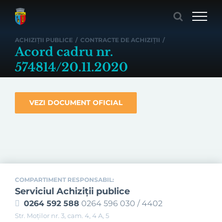
Skip
to
content
ACHIZIȚII PUBLICE
/
CONTRACTE DE ACHIZIȚII
/
Acord cadru nr.
574814/20.11.2020
VEZI DOCUMENT OFICIAL
COMPARTIMENT RESPONSABIL:
Serviciul Achiziţii publice
0264 592 588
0264 596 030 / 4402
Str. Moţilor nr. 3, cam. 4, 4 A, 5