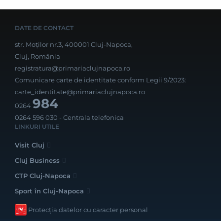
DATE DE CONTACT
str. Moților nr.3, 400001 Cluj-Napoca,
Cluj, România
registratura@primariaclujnapoca.ro
Comunicare carte de identitate conform Legii 9/2023:
carte_identitate@primariaclujnapoca.ro
984
0264
0264 596 030
- Centrala telefonica
LINKURI UTILE
Visit Cluj
Cluj Business
CTP Cluj-Napoca
Sport în Cluj-Napoca
Protecția datelor cu caracter personal