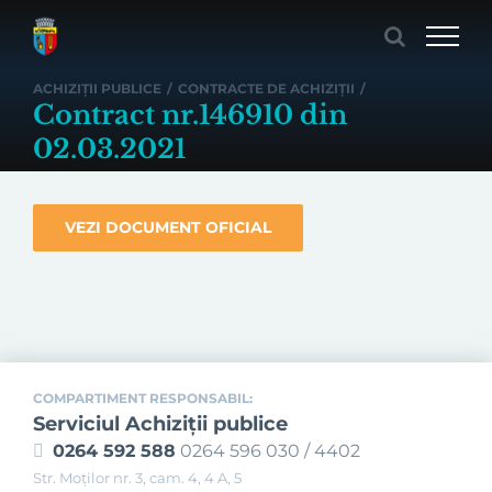
Skip
to
content
ACHIZIȚII PUBLICE
/
CONTRACTE DE ACHIZIȚII
/
Contract nr.146910 din
02.03.2021
VEZI DOCUMENT OFICIAL
COMPARTIMENT RESPONSABIL:
Serviciul Achiziţii publice
0264 592 588
0264 596 030 / 4402
Str. Moţilor nr. 3, cam. 4, 4 A, 5